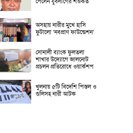
পেলেন যুবলীগের শওকত
অসহায় নারীর মুখে হাসি
ফুটালো ‘নবপ্রাণ ফাউন্ডেশন’
সোনালী ব্যাংক ফুলতলা
শাখার উদ্যোগে জালনোট
প্রচলন প্রতিরোধে ওয়ার্কশপ
খুলনায় ৫টি বিদেশি পিস্তল ও
গুলিসহ নারী আটক