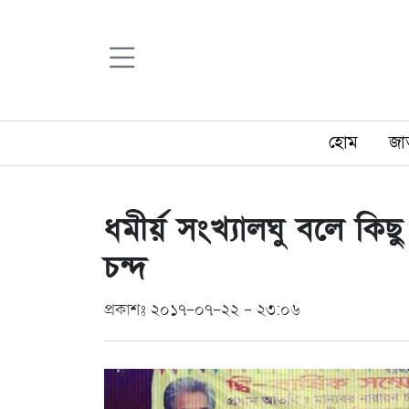
হোম
জা
ধমীর্য় সংখ্যালঘু বলে কিছু ন
চন্দ
প্রকাশঃ ২০১৭-০৭-২২ - ২৩:০৬