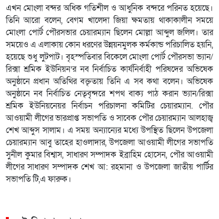
এখন মোংলা বন্দর অধিক গতিশীল ও আধুনিক বন্দরে পরিনত হয়েছে।
তিনি আরো বলেন, বেগম খালেদা জিয়া ক্ষমতায় থাকাকালীন সময়ে
মোংলা পোর্ট পৌরসভার চেয়ারম্যান ছিলেন মোল্লা আব্দুল জলিল। তার
সময়েও এ এলাকায় কোন ধরণের উন্নয়নমুলক কর্মকান্ড পরিচালিত হয়নি,
হয়েছে শুধু লুটপাট। বৃহস্পতিবার বিকেলে মোংলা পোর্ট পৌরসভা ভ্যান/
রিক্সা শ্রমিক ইউনিয়ন’র নব নির্বাচিত কার্যনির্বাহী পরিষদের অভিষেক
অনুষ্ঠানে প্রধান অতিথির বক্তৃতায় তিনি এ সব কথা বলেন। অভিষেক
অনুষ্ঠানে নব নির্বাচিত নেতৃবৃন্দরে শপথ বাক্য পাঠ করান ভ্যান/রিক্সা
শ্রমিক ইউনিয়নেয়র নির্বাচন পরিচালনা কমিটির চেয়ারম্যান. পৌর
আওয়ামী লীগের ভারপ্রাপ্ত সভাপতি ও সাবেক পৌর চেয়ারম্যান আলহাজ্ব
শেখ আব্দুস সালাম। এ সময় অন্যান্যের মধ্যে উপস্থিত ছিলেন উপজেলা
চেয়ারম্যান আবু তাহের হাওলাদার, উপজেলা আওয়ামী লীগের সভাপতি
সুনীল কুমার বিশ্বাস, সাধারণ সম্পাদক ইব্রাহিম হোসেন, পৌর আওয়ামী
লীগের সাধারণ সম্পাদক শেখ আ: রহমানা ও উপজেলা জাতীয় পার্টির
সভাপতি টি,এ ফারুক।