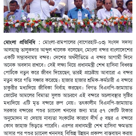
মোংলা প্রতিনিধি :
মোংলা-রামপালের (বাগেরহাট-০৩) সংসদ সদস্য
আলহাজ্ব তালুকদার আব্দুল খালেক বলেছেন, মোংলা বন্দর বাংলাদেশের
একটি সম্ভাবনাময় বন্দর। দেশের অর্থনীতিতে এ বন্দর আগামী দিনে
অনেক অবদান রাখবে। সেই লক্ষ্য নিয়ে প্রধানমন্ত্রী শেখ হাসিনা বিধ্বস্ত
পোর্টকে নতুন করে জীবন দিয়েছেন, তারই প্রচেষ্টায় আবারো এ বন্দর
নতুন করে গতি সঞ্চার করেছে। হাজার হাজার শ্রমিক-কর্মচারী এ বন্দরে
চাকুরীর মধ্যদিয়ে জীবিকা নির্বাহ করছেন। বিগত বিএনপি-জামায়াত
জোটের আমলের বিমাতা সুলভ আচরণে এই বন্দরে অচলাবস্থার সৃষ্টির
মধ্যদিয়ে এটি মৃত বন্দরে রুপ নেয়। তৎকালীন বিএনপি-জামায়াত
সরকার বন্দরের পশুর চ্যানেল খননের জন্য মাত্র ৫৭ কোটি টাকার
অনুমোদন না দেয়ায় নাব্যতা সংকটের কারণে দীর্ঘ ৫ বছর এ বন্দরে
কোন জাহাজ ভিড়তে পারেনি। এরপর প্রধানমন্ত্রী শেখ হাসিনা ক্ষমতায়
আসার পর পশুর চ্যানেল খননসহ বিভিন্ন উন্নয়ন প্রকল্প বাস্তবায়ন করায়