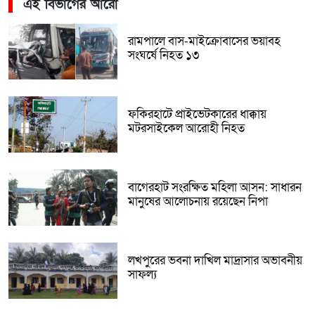
এই বিভাগের আরো
রামপালে বাস-মাইক্রোবাসের ভয়াবহ
সংঘর্ষে নিহত ১৩
ফকিরহাটে প্রাইভেটকারের ধাক্কায়
মটরসাইকেল আরোহী নিহত
বাগেরহাট সংরক্ষিত মহিলা আসন: সাধারন
মানুষের আলোচনায় রয়েছেন নিপা
লখপুরের ভবনা দাখিল মাদ্রাসার অভাবনীয়
সাফল্য