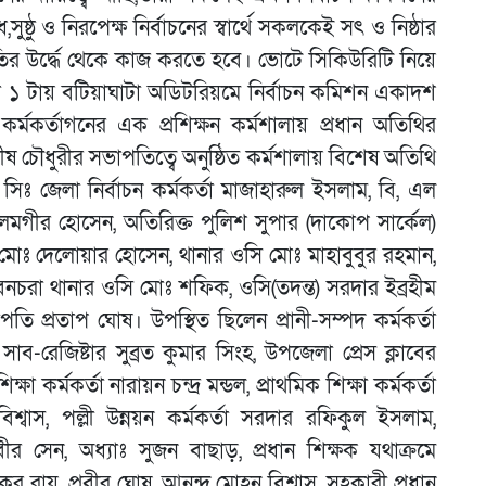
ু ও নিরপেক্ষ নির্বাচনের স্বার্থে সকলকেই সৎ ও নিষ্ঠার
র উর্দ্ধে থেকে কাজ করতে হবে। ভোটে সিকিউরিটি নিয়ে
েলা ১ টায় বটিয়াঘাটা অডিটরিয়মে নির্বাচন কমিশন একাদশ
কর্মকর্তাগনের এক প্রশিক্ষন কর্মশালায় প্রধান অতিথির
ীষ চৌধুরীর সভাপতিত্বে অনুষ্ঠিত কর্মশালায় বিশেষ অতিথি
িঃ জেলা নির্বাচন কর্মকর্তা মাজাহারুল ইসলাম, বি, এল
লমগীর হোসেন, অতিরিক্ত পুলিশ সুপার (দাকোপ সার্কেল)
) মোঃ দেলোয়ার হোসেন, থানার ওসি মোঃ মাহাবুবুর রহমান,
চরা থানার ওসি মোঃ শফিক, ওসি(তদন্ত) সরদার ইব্রহীম
ি প্রতাপ ঘোষ। উপস্থিত ছিলেন প্রানী-সম্পদ কর্মকর্তা
সাব-রেজিষ্টার সুব্রত কুমার সিংহ, উপজেলা প্রেস ক্লাবের
া কর্মকর্তা নারায়ন চন্দ্র মন্ডল, প্রাথমিক শিক্ষা কর্মকর্তা
িশ্বাস, পল্লী উন্নয়ন কর্মকর্তা সরদার রফিকুল ইসলাম,
বীর সেন, অধ্যাঃ সুজন বাছাড়, প্রধান শিক্ষক যথাক্রমে
ংকর রায়, প্রবীর ঘোষ, আনন্দ মোহন বিশ্বা্স, সহকারী প্রধান