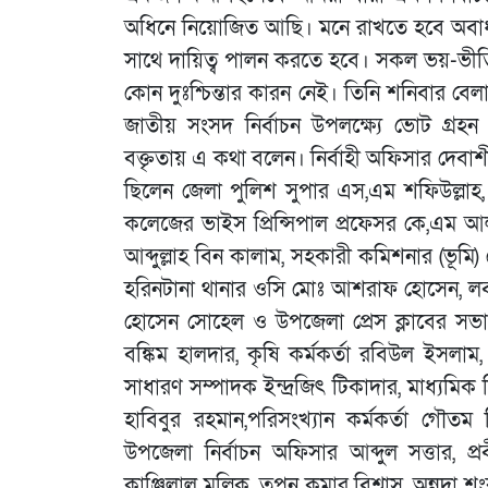
অধিনে নিয়োজিত আছি। মনে রাখতে হবে অবাধ,সুষ্ঠ
সাথে দায়িত্ব পালন করতে হবে। সকল ভয়-ভীতি
কোন দুঃশ্চিন্তার কারন নেই। তিনি শনিবার ব
জাতীয় সংসদ নির্বাচন উপলক্ষ্যে ভোট গ্রহন 
বক্তৃতায় এ কথা বলেন। নির্বাহী অফিসার দেবাশ
ছিলেন জেলা পুলিশ সুপার এস,এম শফিউল্লাহ, স
কলেজের ভাইস প্রিন্সিপাল প্রফেসর কে,এম আ
আব্দুল্লাহ বিন কালাম, সহকারী কমিশনার (ভূমি
হরিনটানা থানার ওসি মোঃ আশরাফ হোসেন, লবন
হোসেন সোহেল ও উপজেলা প্রেস ক্লাবের সভাপত
বঙ্কিম হালদার, কৃষি কর্মকর্তা রবিউল ইসলাম, 
সাধারণ সম্পাদক ইন্দ্রজিৎ টিকাদার, মাধ্যমিক শিক্ষ
হাবিবুর রহমান,পরিসংখ্যান কর্মকর্তা গৌতম ব
উপজেলা নির্বাচন অফিসার আব্দুল সত্তার, প্র
কাঞ্জিলাল মল্লিক, তপন কুমার বিশ্বাস, অন্নদা শ