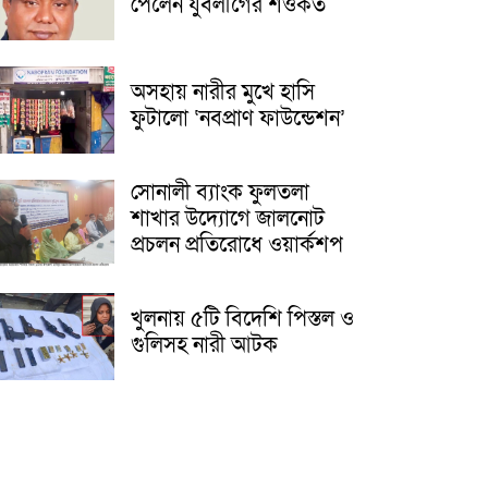
পেলেন যুবলীগের শওকত
অসহায় নারীর মুখে হাসি
ফুটালো ‘নবপ্রাণ ফাউন্ডেশন’
সোনালী ব্যাংক ফুলতলা
শাখার উদ্যোগে জালনোট
প্রচলন প্রতিরোধে ওয়ার্কশপ
খুলনায় ৫টি বিদেশি পিস্তল ও
গুলিসহ নারী আটক