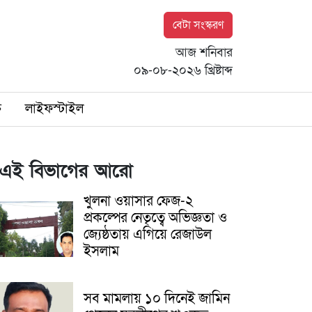
বেটা সংস্করণ
আজ শনিবার
০৯-০৮-২০২৬ খ্রিষ্টাব্দ
ি
লাইফস্টাইল
এই বিভাগের আরো
খুলনা ওয়াসার ফেজ-২
প্রকল্পের নেতৃত্বে অভিজ্ঞতা ও
জ্যেষ্ঠতায় এগিয়ে রেজাউল
ইসলাম
সব মামলায় ১০ দিনেই জামিন