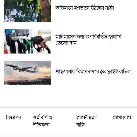
অভিমানে মগডালে উঠলেন নারী!
মার্চ মাসের জন্য অপরিবর্তিত জ্বালানি
তেলের দাম
শাহজালাল বিমানবন্দরে ৫৪ ফ্লাইট বাতিল
বিজ্ঞাপন
শর্তাবলি ও
গোপনীয়তা
যোগাযোগ
নীতিমালা
নীতি