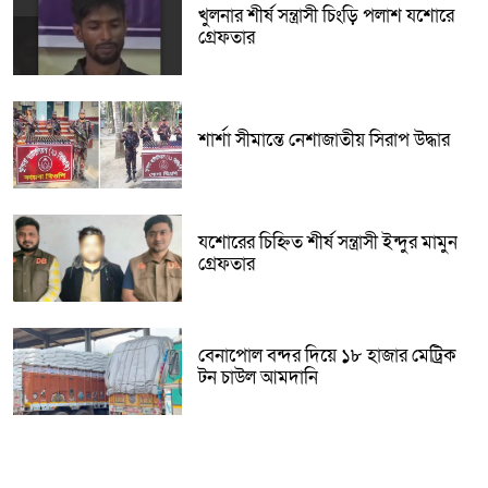
খুলনার শীর্ষ সন্ত্রাসী চিংড়ি পলাশ যশোরে
গ্রেফতার
শার্শা সীমান্তে নেশাজাতীয় সিরাপ উদ্ধার
যশোরের চিহ্নিত শীর্ষ সন্ত্রাসী ইন্দুর মামুন
গ্রেফতার
বেনাপোল বন্দর দিয়ে ১৮ হাজার মেট্রিক
টন চাউল আমদানি