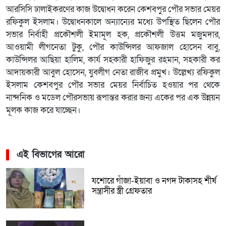
আরসিসি ঢালাইকরণের কাজ উদ্বোধন করেন কেশবপুর পৌর সভার মেয়র
রফিকুল ইসলাম। উদ্বোধনকালে অন্যান্যের মধ্যে উপস্থিত ছিলেন পৌর
সভার নির্বাহী প্রকৌশলী ইমামূল হক, প্রকৌশলী উত্তম মজুমদার,
আওয়ামী লীগনেতা টুকু, পৌর কাউন্সিলর আফজাল হোসেন বাবু,
কাউন্সিলর আছিয়া হালিম, কার্য সহকারী হাফিজুর রহমান, সহকারী কর
আদায়কারী আবুল হোসেন, যুবলীগ নেতা রাজীব প্রমুখ। উল্লেখ্য রফিকুল
ইসলাম কেশবপুর পৌর সভার মেয়র নির্বাচিত হওয়ার পর থেকে
নান্দনিক ও মডেল পৌরসভায় রূপান্তর করার জন্য একের পর এক উন্নয়ন
মূলক কাজ করে যাচ্ছেন।
এই বিভাগের আরো
যশোরে গাঁজা-ইয়াবা ও নগদ টাকাসহ শীর্ষ
সন্ত্রাসীর স্ত্রী গ্রেফতার