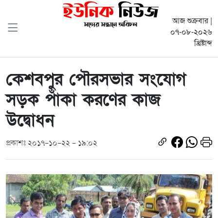
আজ শুক্রবার |
০৭-০৮-২০২৬
খ্রিষ্টাব্দ
কেশবপুর পৌরসভার সংযোগ
সড়ক পাঁকা করণের কাজ
উদ্বোধন
প্রকাশঃ ২০১৭-১০-২২ - ১৯:০২