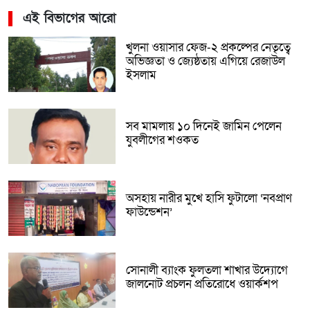
এই বিভাগের আরো
খুলনা ওয়াসার ফেজ-২ প্রকল্পের নেতৃত্বে
অভিজ্ঞতা ও জ্যেষ্ঠতায় এগিয়ে রেজাউল
ইসলাম
সব মামলায় ১০ দিনেই জামিন পেলেন
যুবলীগের শওকত
অসহায় নারীর মুখে হাসি ফুটালো ‘নবপ্রাণ
ফাউন্ডেশন’
সোনালী ব্যাংক ফুলতলা শাখার উদ্যোগে
জালনোট প্রচলন প্রতিরোধে ওয়ার্কশপ