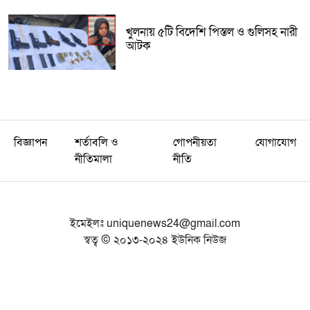
খুলনায় ৫টি বিদেশি পিস্তল ও গুলিসহ নারী
আটক
বিজ্ঞাপন
শর্তাবলি ও
গোপনীয়তা
যোগাযোগ
নীতিমালা
নীতি
ইমেইলঃ
uniquenews24@gmail.com
স্বত্ব © ২০১৩-২০২৪ ইউনিক নিউজ