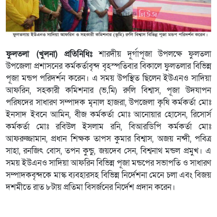
ফুলতলা (খুলনা) প্রতিনিধিঃ
শারদীয় দূর্গাপূজা উপলক্ষে ফুলতলা
উপজেলা প্রশাসনের কর্মকর্তাবৃন্দ বৃহস্পতিবার বিকালে ফুলতলার বিভিন্ন
পূজা মন্ডপ পরিদর্শন করেন। এ সময় উপস্থিত ছিলেন ইউএনও সাদিয়া
আফরিন, সহকারী কমিশনার (ভ‚মি) রুলি বিশ্বাস, পূজা উদযাপন
পরিষদের সাধারণ সম্পাদক মৃনাল হাজরা, উপজেলা কৃষি কর্মকর্তা মোঃ
ইনসাদ ইবনে আমিন, বীজ কর্মকর্তা মোঃ আনোয়ার হোসেন, রিসোর্স
কর্মকর্তা মোঃ রবিউল ইসলাম রনি, বিআরডিপি কর্মকর্তা মোঃ
আফরুজ্জামান, প্রধান শিক্ষক তাপস কুমার বিশ্বাস, অজয় নন্দী, পবিত্র
সাহা, রনজিৎ বোস, তপন কুন্ডু, জয়দেব সেন, বিশ্বনাথ মন্ডল প্রমুখ। এ
সময় ইউএনও সাদিয়া আফরিন বিভিন্ন পূজা মন্ডপের সভাপতি ও সাধারণ
সম্পাদকবৃন্দকে মাস্ক ব্যবহারসহ বিভিন্ন নির্দেশনা মেনে চলা এবং বিজয়
দশমীতে রাত ৮টায় প্রতিমা বিসর্জনের নির্দেশ প্রদান করেন।