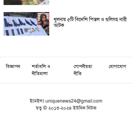
খুলনায় ৫টি বিদেশি পিস্তল ও গুলিসহ নারী
আটক
বিজ্ঞাপন
শর্তাবলি ও
গোপনীয়তা
যোগাযোগ
নীতিমালা
নীতি
ইমেইলঃ
uniquenews24@gmail.com
স্বত্ব © ২০১৩-২০২৪ ইউনিক নিউজ