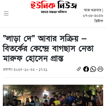
আজ শুক্রবার |
০৭-০৮-২০২৬
খ্রিষ্টাব্দ
“লাড়া দে” আবার সক্রিয় —
বিতর্কের কেন্দ্রে বাগছাস নেতা
মারুফ হোসেন প্রান্ত
প্রকাশঃ ২০২৫-১০-২২ - ১৭:২১