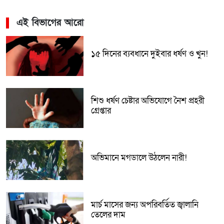
এই বিভাগের আরো
১৫ দিনের ব্যবধানে দুইবার ধর্ষণ ও খুন!
শিশু ধর্ষণ চেষ্টার অভিযোগে নৈশ প্রহরী
গ্রেপ্তার
অভিমানে মগডালে উঠলেন নারী!
মার্চ মাসের জন্য অপরিবর্তিত জ্বালানি
তেলের দাম