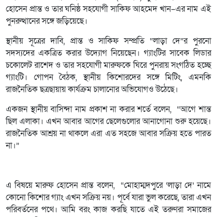
হোসেন প্রান্ত ও তার ঘনিষ্ঠ সহযোগী সাকিফ আহমেদ খান–এর নাম এই
পুনরুত্থানের সঙ্গে জড়িয়েছে।
স্থানীয় সূত্রের দাবি, প্রান্ত ও সাকিফ সম্প্রতি “লাড়া দে”র পুরনো
সদস্যদের একত্রিত করার উদ্যোগ নিয়েছেন। গ্যাংটির সাবেক লিডার
চকোলেট রাশেদ ও তার সহযোগী মারুফকে ঘিরে পুনরায় সংগঠিত হচ্ছে
গ্যাংটি। গোপন বৈঠক, স্থানীয় কিশোরদের সঙ্গে মিটিং, এমনকি
রাজনৈতিক ছত্রছায়ায় কার্যক্রম চালানোর অভিযোগও উঠেছে।
একজন স্থানীয় বাসিন্দা নাম প্রকাশ না করার শর্তে বলেন, “আগে শান্ত
ছিল এলাকা। এখন আবার আগের ছেলেগুলোর আনাগোনা শুরু হয়েছে।
রাজনৈতিক আশ্রয় না থাকলে এরা এত সহজে আবার সক্রিয় হতে পারত
না।”
এ বিষয়ে মারুফ হোসেন প্রান্ত বলেন, “মোহাম্মদপুরে ‘লাড়া দে’ নামে
কোনো কিশোর গ্যাং এখন সক্রিয় নয়। পূর্বে যারা ভুল করেছে, তারা এখন
পরিবর্তনের পথে। আমি বরং কাজ করছি যাতে এই তরুণরা সমাজের