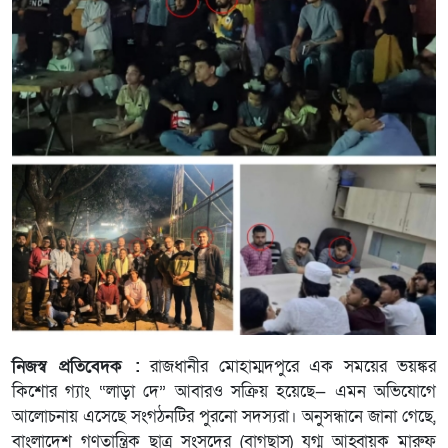
নিজস্ব প্রতিবেদক :
রাজধানীর মোহাম্মদপুরে এক সময়ের ভয়ঙ্কর
কিশোর গ্যাং “লাড়া দে” আবারও সক্রিয় হয়েছে— এমন অভিযোগে
আলোচনায় এসেছে সংগঠনটির পুরনো সদস্যরা। অনুসন্ধানে জানা গেছে,
বাংলাদেশ গণতান্ত্রিক ছাত্র সংসদের (বাগছাস) যুগ্ম আহ্বায়ক মারুফ