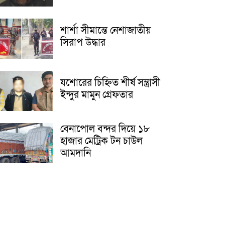
শার্শা সীমান্তে নেশাজাতীয়
সিরাপ উদ্ধার
যশোরের চিহ্নিত শীর্ষ সন্ত্রাসী
ইন্দুর মামুন গ্রেফতার
বেনাপোল বন্দর দিয়ে ১৮
হাজার মেট্রিক টন চাউল
আমদানি