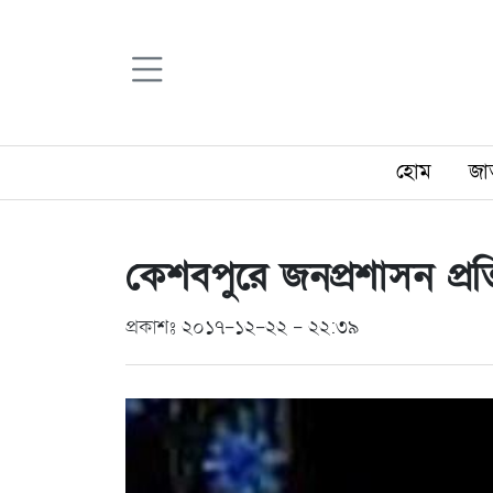
হোম
জা
কেশবপুরে জনপ্রশাসন প্রতিমন্
প্রকাশঃ ২০১৭-১২-২২ - ২২:৩৯