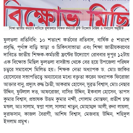
ফুলতলা প্রতিনিধি: ১০ শতাংশ কর্তনের প্রতিবাদ, বার্ষিক ৫ শতাংশ
প্রবৃদ্ধি, পূর্ণাঙ্গ বাড়ি ভাড়া ও চিকিৎসাভাতা এবং শিক্ষা জাতীয়করণের
দাবিতে জাতীয় শিক্ষক-কর্মচারী ফ্রন্টের উদ্যোগে রোববার দুপুর ১২টায়
এক বিক্ষোভ মিছিল ফুলতলা বাসষ্টান্ড থেকে বের হয়ে উপজেলা পরিষদ
চত্বরে সমাবেশে মিলিত হয়। শিক্ষক নেতা অধ্যাপক ড. মোঃ জাকির
হোসেনের সভাপতিত্বে অন্যান্যের মধ্যে বক্তৃতা করেন অধ্যাপক ফিরোজা
আক্তার বানু, প্রদ্যুৎ রুদ্ধ চৈতী, আকরাম হোসেন, সুব্রত বিশ্বাস, মোঃ নেছার
উদ্দিন, ফুটলাল দত্ত, আফরোজা, নাসির উদ্দিন, ইকবাল হোসেন, তাপস
কুমার বিশ্বাস, প্রভাষক উত্তম কুমার নন্দী, গোলাম মোস্তফা, প্রতীশ চন্দ্র
মন্ডল, আঃ সালাম, স্বপ্না পাল, সালমা খাতুন, মোহাম্মদ আলী, রুনা লায়লা,
দুরাফসান, কাজল বৈরাগী, আশিষ বিশ্বাস, মেজবাহ উদ্দিন, শহিদুল
ইসলাম প্রমুখ।