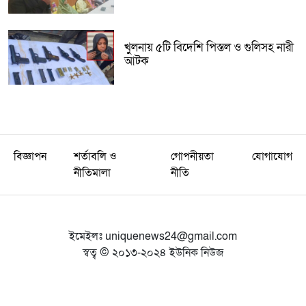
খুলনায় ৫টি বিদেশি পিস্তল ও গুলিসহ নারী
আটক
বিজ্ঞাপন
শর্তাবলি ও
গোপনীয়তা
যোগাযোগ
নীতিমালা
নীতি
ইমেইলঃ
uniquenews24@gmail.com
স্বত্ব © ২০১৩-২০২৪ ইউনিক নিউজ