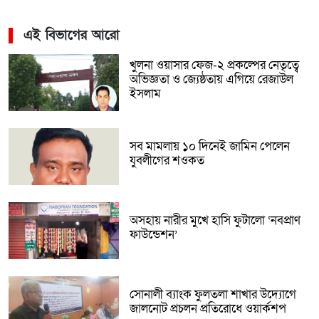
এই বিভাগের আরো
খুলনা ওয়াসার ফেজ-২ প্রকল্পের নেতৃত্বে
অভিজ্ঞতা ও জ্যেষ্ঠতায় এগিয়ে রেজাউল
ইসলাম
সব মামলায় ১০ দিনেই জামিন পেলেন
যুবলীগের শওকত
অসহায় নারীর মুখে হাসি ফুটালো ‘নবপ্রাণ
ফাউন্ডেশন’
সোনালী ব্যাংক ফুলতলা শাখার উদ্যোগে
জালনোট প্রচলন প্রতিরোধে ওয়ার্কশপ