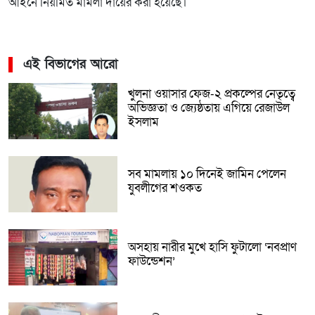
আইনে নিয়মিত মামলা দায়ের করা হয়েছে।
এই বিভাগের আরো
খুলনা ওয়াসার ফেজ-২ প্রকল্পের নেতৃত্বে
অভিজ্ঞতা ও জ্যেষ্ঠতায় এগিয়ে রেজাউল
ইসলাম
সব মামলায় ১০ দিনেই জামিন পেলেন
যুবলীগের শওকত
অসহায় নারীর মুখে হাসি ফুটালো ‘নবপ্রাণ
ফাউন্ডেশন’