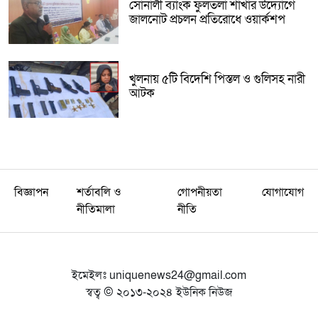
সোনালী ব্যাংক ফুলতলা শাখার উদ্যোগে
জালনোট প্রচলন প্রতিরোধে ওয়ার্কশপ
খুলনায় ৫টি বিদেশি পিস্তল ও গুলিসহ নারী
আটক
বিজ্ঞাপন
শর্তাবলি ও
গোপনীয়তা
যোগাযোগ
নীতিমালা
নীতি
ইমেইলঃ
uniquenews24@gmail.com
স্বত্ব © ২০১৩-২০২৪ ইউনিক নিউজ