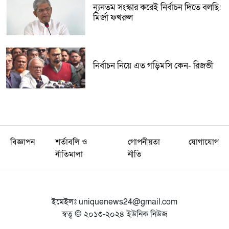
ন্যূনতম সংস্কার করেই নির্বাচন দিতে বলছি:
মির্জা ফখরুল
নির্বাচন নিয়ে এত গড়িমসি কেন- রিজভী
বিজ্ঞাপন
শর্তাবলি ও
গোপনীয়তা
যোগাযোগ
নীতিমালা
নীতি
ইমেইলঃ
uniquenews24@gmail.com
স্বত্ব © ২০১৩-২০২৪ ইউনিক নিউজ