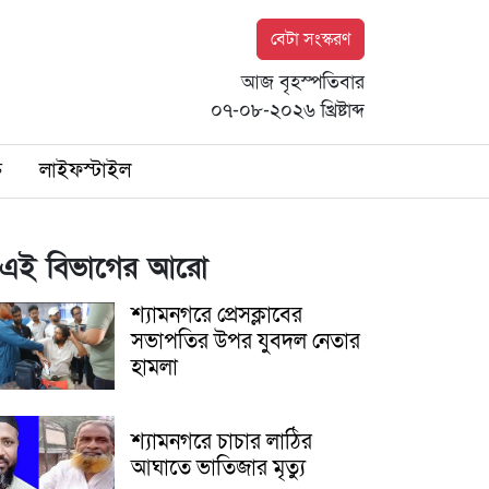
বেটা সংস্করণ
আজ বৃহস্পতিবার
০৭-০৮-২০২৬ খ্রিষ্টাব্দ
ি
লাইফস্টাইল
এই বিভাগের আরো
শ্যামনগরে প্রেসক্লাবের
সভাপতির উপর যুবদল নেতার
হামলা
শ্যামনগরে চাচার লাঠির
আঘাতে ভাতিজার মৃত্যু