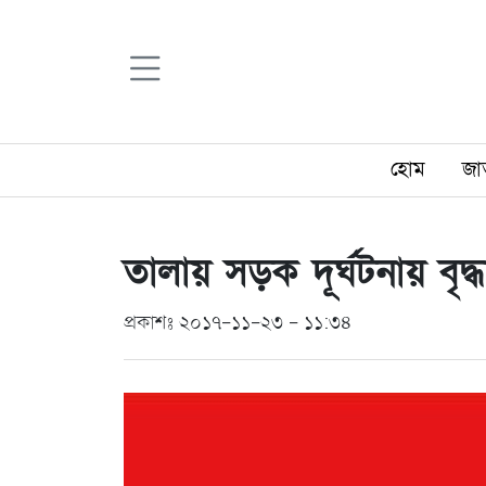
হোম
জা
তালায় সড়ক দূর্ঘটনায় বৃদ্
প্রকাশঃ ২০১৭-১১-২৩ - ১১:৩৪