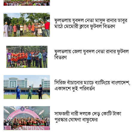
ফুলতলায় যুবদল নেতা মাসুদ রানার ডাবুর
মাঠে মেমোরী ক্লাবে ফুটবল বিতরণ
ফুলতলায় জেলা যুবদল নেতা রানার ফুটবল
বিতরণ
সিরিজ বাঁচানোর ম্যাচে ব্যাটিংয়ে বাংলাদেশ,
একাদশে দুই পরিবর্তন
সাফজয়ী নারী দলকে দেড় কোটি টাকা
পুরস্কার ঘোষণা বাফুফের