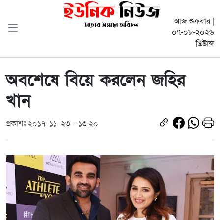
আজ শুক্রবার |
০৭-০৮-২০২৬
খ্রিষ্টাব্দ
অবশেষে বিয়ে করলেন জহির
খান
প্রকাশঃ ২০১৭-১১-২৩ - ১৩:২০