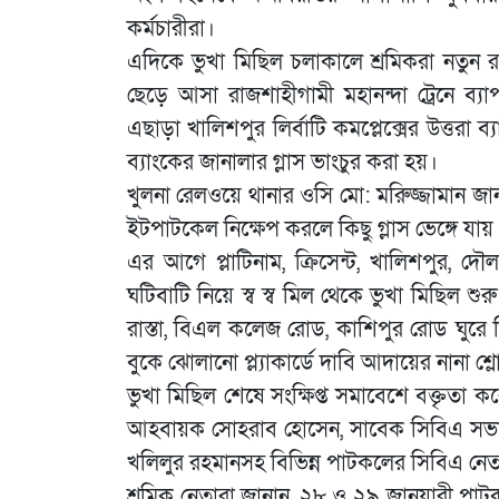
কর্মচারীরা।
এদিকে ভুখা মিছিল চলাকালে শ্রমিকরা নতুন র
ছেড়ে আসা রাজশাহীগামী মহানন্দা ট্রেনে ব্য
এছাড়া খালিশপুর লির্বাটি কমপ্লেক্সের উত্তরা
ব্যাংকের জানালার গ্লাস ভাংচুর করা হয়।
খুলনা রেলওয়ে থানার ওসি মো: মরিুজ্জামান জান
ইটপাটকেল নিক্ষেপ করলে কিছু গ্লাস ভেঙ্গে 
এর আগে প্লাটিনাম, ক্রিসেন্ট, খালিশপুর, দৌ
ঘটিবাটি নিয়ে স্ব স্ব মিল থেকে ভুখা মিছিল
রাস্তা, বিএল কলেজ রোড, কাশিপুর রোড ঘুরে 
বুকে ঝোলানো প্ল্যাকার্ডে দাবি আদায়ের নানা শ্
ভুখা মিছিল শেষে সংক্ষিপ্ত সমাবেশে বক্তৃতা কর
আহবায়ক সোহরাব হোসেন, সাবেক সিবিএ সভাপতি
খলিলুর রহমানসহ বিভিন্ন পাটকলের সিবিএ নেত
শ্রমিক নেতারা জানান, ২৮ ও ২৯ জানুয়ারী পাট