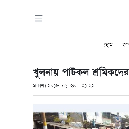
হোম
জা
খুলনায় পাটকল শ্রমিকদের
প্রকাশঃ ২০১৮-০১-২৪ - ২১:২২