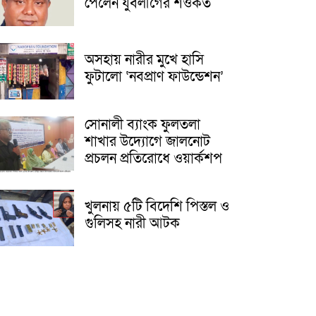
পেলেন যুবলীগের শওকত
অসহায় নারীর মুখে হাসি
ফুটালো ‘নবপ্রাণ ফাউন্ডেশন’
সোনালী ব্যাংক ফুলতলা
শাখার উদ্যোগে জালনোট
প্রচলন প্রতিরোধে ওয়ার্কশপ
খুলনায় ৫টি বিদেশি পিস্তল ও
গুলিসহ নারী আটক