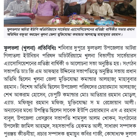
ফুলতলা (খুলনা) প্রতিনিধিঃ
শনিবার দুপুরে ফুলতলা উপজেলার আটরা
গিলাতলা ইউনিয়ন পরিষদ অডিটরিয়ামে খুলনা বিভাগীয় সার্ভেয়ারস
এ্যাসোসিয়েশনের প্রতিষ্ঠা বার্ষিকী ও আলোচনা সভা অনুষ্ঠিত হয়। সংগঠন
সভাপতি ডাঃ জি এম আফছার উদ্দিনের সভাপতিত্বে অনুষ্ঠিত সভায় প্রধান
অতিথি ছিলেন খুলনা জেলা মুক্তিযোদ্ধা কমান্ডার আলহাজ¦ মাহাবুবার
রহমান। বিশেষ অতিথি ছিলেন উপজেলা পরিষদের চেয়ারম্যান আলহাজ¦
শেখ আকরাম হোসেন, ডেপুটি কমান্ডার মোঃ আতিয়ার রহমান মোড়ল,
এ্যাড. মফিজুর রহমান মফিজ, মুক্তিযোদ্ধা স ম রেজোয়ান আলী।
অন্যান্যের মধ্যে উপস্থিত ছিলেন সাবেক ইউপি চেয়ারম্যান এস এ রহমান
বাবুল, উপজেলা প্রেসক্লাব সভাপতি শামসুল আলম খোকন, সংগঠনের
উপদেষ্টা জামিল আহম্মদ, সহসভাপতি হেকমত আলী, সাধারণ সম্পাদক
পুরঞ্জয় কীত্তনীয়া, প্রচার সম্পাদক হুমায়ুন কবির গাজী, কোষাধ্যক্ষ দুলাল