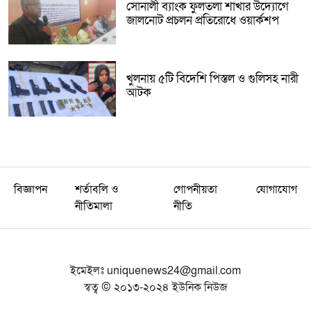
সোনালী ব্যাংক ফুলতলা শাখার উদ্যোগে
জালনোট প্রচলন প্রতিরোধে ওয়ার্কশপ
খুলনায় ৫টি বিদেশি পিস্তল ও গুলিসহ নারী
আটক
বিজ্ঞাপন
শর্তাবলি ও
গোপনীয়তা
যোগাযোগ
নীতিমালা
নীতি
ইমেইলঃ
uniquenews24@gmail.com
স্বত্ব © ২০১৩-২০২৪ ইউনিক নিউজ