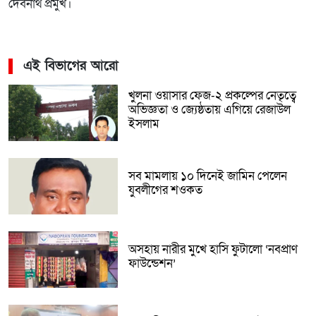
দেবনাথ প্রমুখ।
এই বিভাগের আরো
খুলনা ওয়াসার ফেজ-২ প্রকল্পের নেতৃত্বে
অভিজ্ঞতা ও জ্যেষ্ঠতায় এগিয়ে রেজাউল
ইসলাম
সব মামলায় ১০ দিনেই জামিন পেলেন
যুবলীগের শওকত
অসহায় নারীর মুখে হাসি ফুটালো ‘নবপ্রাণ
ফাউন্ডেশন’