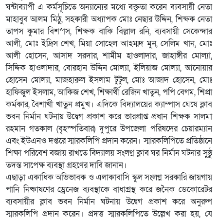
ঘন্টাব্যাপী এ কর্মসূচিতে অন্যান্যের মধ্যে বক্তৃতা করেন ব্যবসায়ী নেতা
মাহাবুব আলম মিঠু, সহকারী অধ্যাপক মোঃ নেছার উদ্দিন, শিক্ষক নেতা
তাপস কুমার বিশ^াস, শিক্ষক বাকি বিল্লাল রনি, ব্যবসায়ী সেকেন্দার
আলী, মোঃ ইদ্রিস শেখ, মিয়া সোহেল আহম্মদ মুন, সেলিম খান, মোঃ
আলী হোসেন, আসাদ সরদার, শামীম হাওলাদার, জাহাঙ্গীর মোল্যা,
সিদ্দিক হাওলাদার, বোরহান উদ্দিন মোল্যা, ইলিয়াজ মোল্যা, আনোয়ার
হোসেন মোল্যা, মাজহারুল ইসলাম টুটুল, মোঃ আজাদ হোসেন, মোঃ
হাফিজুল ইসলাম, আকিজ শেখ, শিক্ষার্থী রেজিন খাতুন, পপি বেগম, শিপ্রা
কর্মকার, বৈশাখী খাতুন প্রমুখ। এদিকে বিদ্যালয়ের ক্যাম্পাস ঘেষে ক্লাব
ভবন নির্মান ঘটনায় উদ্বেগ প্রকাশ করে ভারপ্রাপ্ত প্রধান শিক্ষক সালমা
রহমান গতকাল (বৃহস্পতিবার) দুপুরে উপজেলা পরিষদের চেয়ারম্যান
এবং ইউএনও দপ্তরে স্মারকলিপি প্রদান করেন। স্মারকলিপিতে প্রতিষ্ঠানে
শিক্ষা পরিবেশ বজায় রাখতে বিদ্যালয় সংলগ্ন ক্লাব ঘর নির্মান ঘটনার সুষ্ঠু
তদন্ত সাপেক্ষ ব্যবস্থা গ্রহণের দাবি জানান।
এছাড়া একাধিক অভিভাবক ও এলাকাবাসি স্কুল সংলগ্ন সরকারি জায়গায়
পানি নিষ্কাষণের ড্রেনেজ ব্যবস্থাকে বাধাগ্রস্থ করে জনৈক ডেকোরেটর
ব্যবসায়ীর ক্লাব ভবন নির্মান ঘটনায় উদ্বেগ প্রকাশ করে অনুরুপ
স্মারকলিপি প্রদান করেন। প্রদত্ত স্মারকলিপিতে উল্লেখ করা হয়, যে