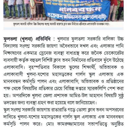
ফুলতলা (খুলনা) প্রতিনিধি :
খুলনার ফুলতলা সরকারি বালিকা উচ্চ
বিদ্যালয় সংলগ্ন সরকারি জায়গা অবৈধভাবে দখল এবং এলাকার পানি
নিষ্কাষণের একমাত্র ড্রেনেজ ব্যবস্থা বাধাগ্রস্থ করে জনৈক ডেকোরেটর
ব্যবসায়ী কর্তৃক বহুতল বিশিষ্ট ক্লাব ভবন নির্মানের প্রতিবাদে ফুঁসে উঠেছে
এলাকাবাসি। বৃহস্পতিবার বিকালে স্কুলের শিক্ষার্থী, অভিভাবক ও
এলাকাবাসী খুলনা-যশোর মহাসড়কের গার্লস স্কুল এলাকায় এক
মানববন্ধন কর্মসূচি পালন এবং এলাকাবাসি, অভিভাবক ও প্রতিষ্ঠানের
পক্ষ থেকে বিষয়টির প্রতিকার চেয়ে বিভিন্ন দপ্তরে স্মারকলিপি পেশ করা
হয়। অপরদিকে খুলনা জেলা প্রশাসক আমির-উল আহসান বিষয়টি সুষ্ঠু
তদন্তের জন্য ব্যবস্থা গ্রহণ করা হয়েছে বলে জানিয়েছেন।
স্কুল সংলগ্ন সরকারি জায়গায় রাতারাতি গড়ে তোলা ক্লাব ভবন অপসরনের
দাবিতে খুলনা-যশোর মহাসড়কের গার্লস স্কুল এলাকায় এক মানববন্ধন
কর্মসূচি পালন করে। মোঃ কামরুজ্জামানের সভাপতিত্বে অনুষ্ঠিত