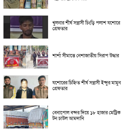
খুলনার শীর্ষ সন্ত্রাসী চিংড়ি পলাশ যশোরে
গ্রেফতার
শার্শা সীমান্তে নেশাজাতীয় সিরাপ উদ্ধার
যশোরের চিহ্নিত শীর্ষ সন্ত্রাসী ইন্দুর মামুন
গ্রেফতার
বেনাপোল বন্দর দিয়ে ১৮ হাজার মেট্রিক
টন চাউল আমদানি