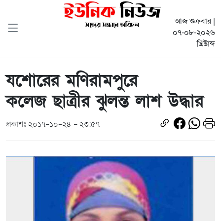
আজ শুক্রবার |
০৭-০৮-২০২৬
খ্রিষ্টাব্দ
যশোরের মণিরামপুরে
কলেজ ছাত্রীর ঝুলন্ত লাশ উদ্ধার
প্রকাশঃ ২০১৭-১০-২৪ - ২৩:৫৭