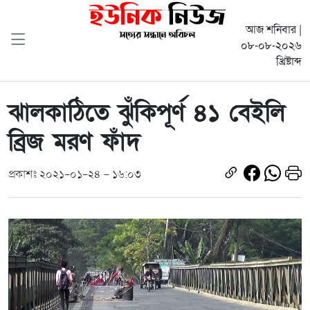
আজ শনিবার |
০৮-০৮-২০২৬
খ্রিষ্টাব্দ
ঝালকাঠিতে ঝুঁকিপূর্ণ ৪১ বেইলি
ব্রিজ মরণ ফাঁদ
প্রকাশঃ ২০২১-০১-২৪ - ১৬:০৩