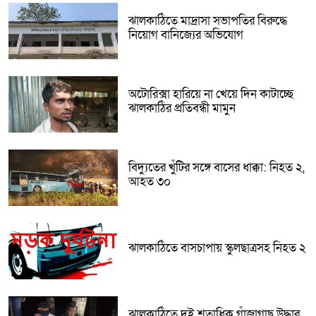
ঝালকাঠিতে মাদ্রাসা সভাপতির বিরুদ্ধে
নিয়োগ বানিজ্যের অভিযোগ
অটোরিক্সা হারিয়ে না খেয়ে দিন কাটাচ্ছে
ঝালকাঠির প্রতিবন্ধী মামুন
বিদ্যুতের খুঁটির সঙ্গে বাসের ধাক্কা: নিহত ২,
আহত ৩০
ঝালকাঠিতে বাসচাপায় স্কুলছাত্রসহ নিহত ২
ঝালকাঠিতে দুই শতাধিক গাঁজাগাছ উদ্ধার,