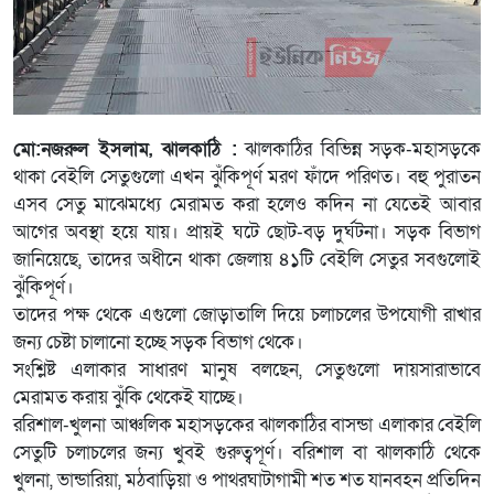
মো:নজরুল ইসলাম, ঝালকাঠি :
ঝালকাঠির বিভিন্ন সড়ক-মহাসড়কে
থাকা বেইলি সেতুগুলো এখন ঝুঁকিপূর্ণ মরণ ফাঁদে পরিণত। বহু পুরাতন
এসব সেতু মাঝেমধ্যে মেরামত করা হলেও কদিন না যেতেই আবার
আগের অবস্থা হয়ে যায়। প্রায়ই ঘটে ছোট-বড় দুর্ঘটনা। সড়ক বিভাগ
জানিয়েছে, তাদের অধীনে থাকা জেলায় ৪১টি বেইলি সেতুর সবগুলোই
ঝুঁকিপূর্ণ।
তাদের পক্ষ থেকে এগুলো জোড়াতালি দিয়ে চলাচলের উপযোগী রাখার
জন্য চেষ্টা চালানো হচ্ছে সড়ক বিভাগ থেকে।
সংশ্লিষ্ট এলাকার সাধারণ মানুষ বলছেন, সেতুগুলো দায়সারাভাবে
মেরামত করায় ঝুঁকি থেকেই যাচ্ছে।
ররিশাল-খুলনা আঞ্চলিক মহাসড়কের ঝালকাঠির বাসন্ডা এলাকার বেইলি
সেতুটি চলাচলের জন্য খুবই গুরুত্বপূর্ণ। বরিশাল বা ঝালকাঠি থেকে
খুলনা, ভান্ডারিয়া, মঠবাড়িয়া ও পাথরঘাটাগামী শত শত যানবহন প্রতিদিন