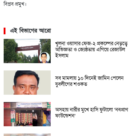
বিপ্লব প্রমুখ।
এই বিভাগের আরো
খুলনা ওয়াসার ফেজ-২ প্রকল্পের নেতৃত্বে
অভিজ্ঞতা ও জ্যেষ্ঠতায় এগিয়ে রেজাউল
ইসলাম
সব মামলায় ১০ দিনেই জামিন পেলেন
যুবলীগের শওকত
অসহায় নারীর মুখে হাসি ফুটালো ‘নবপ্রাণ
ফাউন্ডেশন’