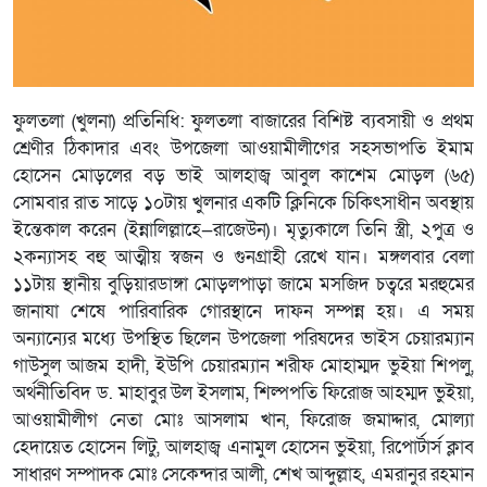
ফুলতলা (খুলনা) প্রতিনিধি: ফুলতলা বাজারের বিশিষ্ট ব্যবসায়ী ও প্রথম
শ্রেণীর ঠিকাদার এবং উপজেলা আওয়ামীলীগের সহসভাপতি ইমাম
হোসেন মোড়লের বড় ভাই আলহাজ্ব আবুল কাশেম মোড়ল (৬৫)
সোমবার রাত সাড়ে ১০টায় খুলনার একটি ক্লিনিকে চিকিৎসাধীন অবস্থায়
ইন্তেকাল করেন (ইন্নালিল্লাহে—রাজেউন)। মৃত্যুকালে তিনি স্ত্রী, ২পুত্র ও
২কন্যাসহ বহু আত্মীয় স্বজন ও গুনগ্রাহী রেখে যান। মঙ্গলবার বেলা
১১টায় স্থানীয় বুড়িয়ারডাঙ্গা মোড়লপাড়া জামে মসজিদ চত্বরে মরহুমের
জানাযা শেষে পারিবারিক গোরস্থানে দাফন সম্পন্ন হয়। এ সময়
অন্যান্যের মধ্যে উপস্থিত ছিলেন উপজেলা পরিষদের ভাইস চেয়ারম্যান
গাউসুল আজম হাদী, ইউপি চেয়ারম্যান শরীফ মোহাম্মদ ভুইয়া শিপলু,
অর্থনীতিবিদ ড. মাহাবুর উল ইসলাম, শিল্পপতি ফিরোজ আহম্মদ ভুইয়া,
আওয়ামীলীগ নেতা মোঃ আসলাম খান, ফিরোজ জমাদ্দার, মোল্যা
হেদায়েত হোসেন লিটু, আলহাজ্ব এনামুল হোসেন ভুইয়া, রিপোর্টার্স ক্লাব
সাধারণ সম্পাদক মোঃ সেকেন্দার আলী, শেখ আব্দুল্লাহ, এমরানুর রহমান