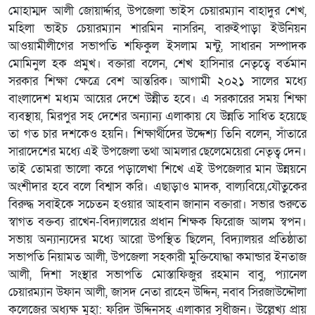
মোহাম্মদ আলী জোয়ার্দ্দার, উপজেলা ভাইস চেয়ারম্যান বাহাদুর শেখ,
মহিলা ভাইচ চেয়ারম্যান শারমিন নাসরিন, বারুইপাড়া ইউনিয়ন
আওয়ামীলীগের সভাপতি শফিকুল ইসলাম মন্টু, সাধারন সম্পাদক
মোমিনুল হক প্রমুখ। বক্তারা বলেন, শেখ হাসিনার নেতৃত্বে বর্তমান
সরকার শিক্ষা ক্ষেত্রে বেশ আন্তরিক। আগামী ২০২১ সালের মধ্যে
বাংলাদেশ মধ্যম আয়ের দেশে উন্নীত হবে। এ সরকারের সময় শিক্ষা
ব্যবস্থায়, মিরপুর সহ দেশের অন্যান্য এলাকায় যে উন্নতি সাধিত হয়েছে
তা গত চার দশকেও হয়নি। শিক্ষার্থীদের উদ্দেশ্য তিনি বলেন, সাঁতারে
সারাদেশের মধ্যে এই উপজেলা তথা আমলার ছেলেমেয়েরা নেতৃত্ব দেন।
তাই তোমরা ভালো করে পড়ালেখা শিখে এই উপজেলার মান উন্নয়নে
অংশীদার হবে বলে বিশ্বাস করি। এছাড়াও মাদক, বাল্যবিয়ে,যৌতুকের
বিরুদ্ধ সবাইকে সচেতন হওয়ার আহবান জানান বক্তারা। সভার শুরুতে
স্বাগত বক্তব্য রাখেন-বিদ্যালয়ের প্রধান শিক্ষক ফিরোজ আলম স্বপন।
সভায় অন্যান্যদের মধ্যে আরো উপস্থিত ছিলেন, বিদ্যালয়র প্রতিষ্ঠাতা
সভাপতি নিয়ামত আলী, উপজেলা সহকারী মুক্তিযোদ্ধা কমান্ডার ইনতাজ
আলী, দিশা সংস্থার সভাপতি মোস্তাফিজুর রহমান বাবু, প্যানেল
চেয়ারম্যান উফান আলী, জাসদ নেতা রাহেন উদ্দিন, নবাব সিরজাউদ্দৌলা
কলেজের অধ্যক্ষ মুহা: ফরিদ উদ্দিনসহ এলাকার সুধীজন। উল্লেখ্য প্রায়