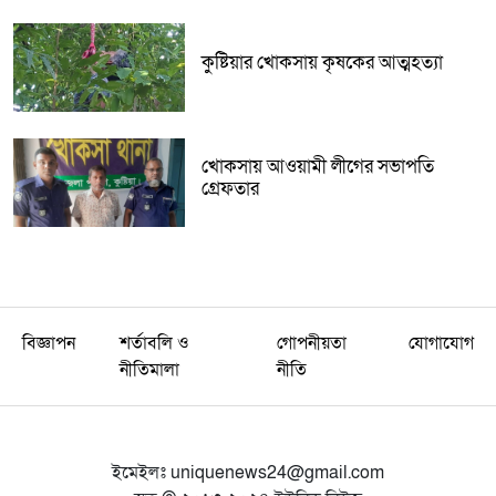
কুষ্টিয়ার খোকসায় কৃষকের আত্মহত্যা
খোকসায় আওয়ামী লীগের সভাপতি
গ্রেফতার
বিজ্ঞাপন
শর্তাবলি ও
গোপনীয়তা
যোগাযোগ
নীতিমালা
নীতি
ইমেইলঃ
uniquenews24@gmail.com