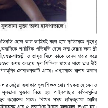
্রতিবন্ধি ছেলে আল আমিনই কাল হয়ে দাড়িয়েছে গৃহবধু
যদিকে শারীরিক প্রতিবন্ধি ছেলে জন্ম দেয়ার জন্য স্ত্রী
ামী,শ্বশুর-শাশুড়ী ও ভাসুর মিলে তাকে বেদম প্রহার করে
œক জখম অবস্থায় স্কুল শিক্ষিকা মায়ের সাথে তার ঠাঁই
লমুনির সোনাতনকাটি গ্রামে। এব্যাপারে থানায় মালার
ালার জেঠুয়া এলাকার স্কুল শিক্ষক মোঃ শওকত হোসেন ও
 সুলতানা মুক্তার বিয়ে হয় পাইকগাছার কপিলমুনির
ুর রহমানের সাথে। বিয়ের সময় হাফিজুরকে মোটর
উপঢৌকনসহ প্রায় ৫ লক্ষাধিক টাকার মালামাল দেওয়া হয়।