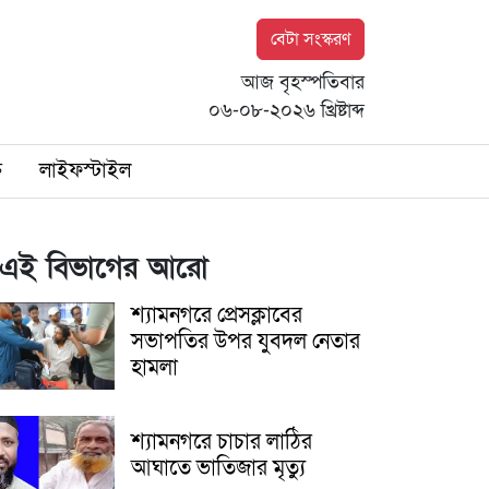
বেটা সংস্করণ
আজ বৃহস্পতিবার
০৬-০৮-২০২৬ খ্রিষ্টাব্দ
ি
লাইফস্টাইল
এই বিভাগের আরো
শ্যামনগরে প্রেসক্লাবের
সভাপতির উপর যুবদল নেতার
হামলা
শ্যামনগরে চাচার লাঠির
আঘাতে ভাতিজার মৃত্যু