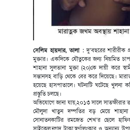
সেলিম হায়দার, তালা :
দু’বছরের শারীরীক প
মুক্তার। একদিকে যৌতুকের জন্য নিয়মিত চাপ,অন্
শাহানা সুলতানা মুক্তা (২০)কে দায়ী করে স্ব
সন্তানসহ বাড়ি থেকে বের করে দিয়েছে। মারাত
হয়েছে হাসপাতালে। ঘটনাটি ঘটেছে খুলনা কপি
প্রস্তুতি চলছে।
অভিযোগে জানা যায়,২০১৩ সালে সাতক্ষীরার ত
মৌলুদা খাতুন দম্পতির বড় মেয়ে শাহানা
সোনাতনকাটির রমজেত শেখ’র ছেলে হাফিজ
সাইকেল,নগদ টাকা,স্বর্ণালংকার ও অন্যান্য 