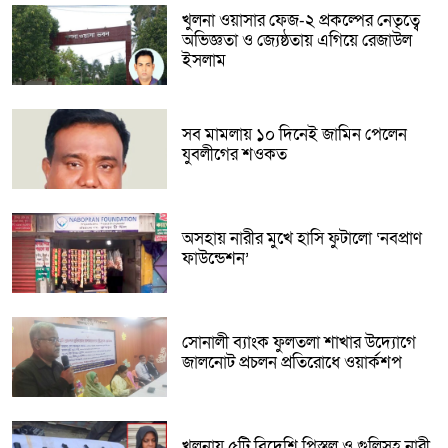
খুলনা ওয়াসার ফেজ-২ প্রকল্পের নেতৃত্বে
অভিজ্ঞতা ও জ্যেষ্ঠতায় এগিয়ে রেজাউল
ইসলাম
সব মামলায় ১০ দিনেই জামিন পেলেন
যুবলীগের শওকত
অসহায় নারীর মুখে হাসি ফুটালো ‘নবপ্রাণ
ফাউন্ডেশন’
সোনালী ব্যাংক ফুলতলা শাখার উদ্যোগে
জালনোট প্রচলন প্রতিরোধে ওয়ার্কশপ
খুলনায় ৫টি বিদেশি পিস্তল ও গুলিসহ নারী