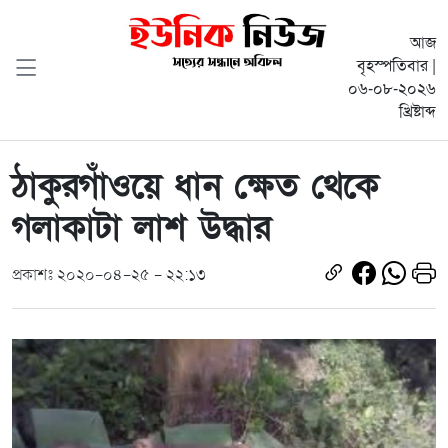
আজ
বৃহস্পতিবার |
০৬-০৮-২০২৬
খ্রিষ্টাব্দ
ঠাকুরগাঁওয়ে ধান ক্ষেত থেকে
গলাকাটা লাশ উদ্ধার
প্রকাশঃ ২০২০-০৪-২৫ - ২২:১৩