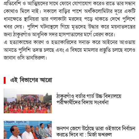
প্রতিবেশি ও আত্মিয়দের সাথে ফোনে যোগাযোগ করেও রাতে তার সন্ধান
কোথাও মিলে নাই। সকালে বাড়ির পাশে অর্ধকিলোমিটার দূরে একটি
ধানক্ষেতে স্থানিয়রা তার গলাকাটা মরদেহ পড়ে থাকতে দেখে পুলিশে
খবর দেয়। পুলিশ ঘটনাস্থলে গিয়ে মৃতদেহ উদ্ধার করে ময়নাতদন্তের
জন্য ঠাকুরগাঁও আধুনিক সদর হাসপাতালের মর্গে প্রেরণ করে।
এ হত্যাকান্ডের কারণ ও হত্যাকারিদের সনাক্ত করে আইনের আওতায়
আনতে পুলিশি তদন্ত চলছে এবং এ বিষয়ে মামলার প্রস্তুতি চলছে বলেও
জানান ওসি তানভিরুল।
এই বিভাগের আরো
ঠাকুরগাঁও বর্ডার গার্ড উচ্চ বিদ্যালয়ে
পরীক্ষার্থীদের বিদায় সংবর্ধনা
জনগণ জেগে উঠেছে তারা ওইভাবে নির্বাচন
করতে দিবে না : মির্জা ফখরুল