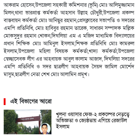
আকরাম হোসেন,উপজেলা সহকারী কমিশনার (ভূমি) মোঃ আলিমুজ্জামান
মিলন,থানা ভারপ্রাপ্ত কর্মকর্তা আহসান উল্লাহ চৌধুরী,উপজেলা প্রকল্প
বাস্তবায়ন কর্মকর্তা মোঃ আনিছুর রহমান,প্রেসক্লাবের সভাপতি ও সদরের
এমপি প্রতিনিধি, মোঃ হাবিবুর রহমান তারেক, সাধারন সম্পাদক মল্লিক
মোকসুদুর রহমান খোকন,দিঘলিয়া এম এ মজিদ মাধ্যমিক বিদ্যালয়ের
প্রধান শিক্ষিক মোঃ আমিনুল ইসলাম,শিক্ষক প্রতিনিধি মোঃ কামরুল
ইসলাম,উপজেলা মহিলা বিষয়ক কর্মকর্তা,খাদ্য কর্মকর্তা,উপজেলা
স্বেচ্ছাসেবক লীগ এর আহবায়ক আবুল কালাম আজাদ, দিঘলিয়া সদরের
এমপি প্রতিনিধি ও সদর ছাত্রলীগ আহবায়ক সৈয়দ জামিল মোর্শেদ
মাসুম,ছাত্রলীগ নেতা শেখ মোঃ আলামিন প্রমূখ।
এই বিভাগের আরো
খুলনা ওয়াসার ফেজ-২ প্রকল্পের নেতৃত্বে
অভিজ্ঞতা ও জ্যেষ্ঠতায় এগিয়ে রেজাউল
ইসলাম