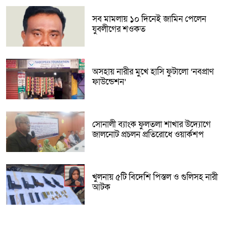
সব মামলায় ১০ দিনেই জামিন পেলেন
যুবলীগের শওকত
অসহায় নারীর মুখে হাসি ফুটালো ‘নবপ্রাণ
ফাউন্ডেশন’
সোনালী ব্যাংক ফুলতলা শাখার উদ্যোগে
জালনোট প্রচলন প্রতিরোধে ওয়ার্কশপ
খুলনায় ৫টি বিদেশি পিস্তল ও গুলিসহ নারী
আটক