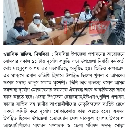
ওয়াসিক রাজিব, দিঘলিয়া :
দিঘলিয়া উপজেলা প্রশাসনের আয়োজনে
সোমবার সকাল ১১ টায় দূর্যোগ প্রস্তুতি সভা উপজেলা নির্বাহী কর্মকর্তা
মোঃ মাহবুবুল আলম এর সভাপতিত্বে অনুষ্ঠিত হয়। ভিডিও কন্ফারেন্স
এর মাধ্যমে প্রধান অতিথি হিসাবে উপস্থিত ছিলেন খুলনা-৪ আসনের
সংসদ সদস্য আব্দুস সালাম মূর্শেদী। তিনি তার বক্তব্যে বলেন আসন্ন
সমভাব্য দূর্যোগ মোকাবেলায় সকলকে ঐক্যবদ্ধ ভাবে আন্তরিকতার সাথে
কাজ করতে হবে।এজন্য উপজেলা চেয়ারম্যান,ইউএনও,পুলিশ প্রশাসন,
ফায়ার সার্ভিস সহ স্থানীয় আওয়ামীলীগের নেতৃবিন্দদের সংশ্লিষ্ট রেখে
একটা কমিটি করে দূর্যোগ মোকাবেলায় কাজ করতে হবে। এসময়
উপস্থিত ছিলেন উপজেলা চেয়ারম্যান শেখ মারুফুল ইসলাম,উপজেলা
আওয়ামীলীগের সাধারন সম্পাদক ও জেলা পরিষদ সদস্য মোল্লা