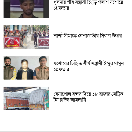
খুলনার শীর্ষ সন্ত্রাসী চিংড়ি পলাশ যশোরে
গ্রেফতার
শার্শা সীমান্তে নেশাজাতীয় সিরাপ উদ্ধার
যশোরের চিহ্নিত শীর্ষ সন্ত্রাসী ইন্দুর মামুন
গ্রেফতার
বেনাপোল বন্দর দিয়ে ১৮ হাজার মেট্রিক
টন চাউল আমদানি