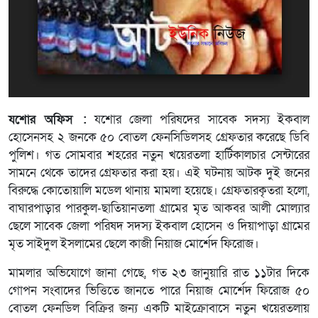
যশোর অফিস :
যশোর জেলা পরিষদের সাবেক সদস্য ইকবাল
হোসেনসহ ২ জনকে ৫০ বোতল ফেনসিডিলসহ গ্রেফতার করেছে ডিবি
পুলিশ। গত সোমবার শহরের নতুন খয়েরতলা হার্টিকালচার সেন্টারের
সামনে থেকে তাদের গ্রেফতার করা হয়। এই ঘটনায় আটক দুই জনের
বিরুদ্ধে কোতোয়ালি মডেল থানায় মামলা হয়েছে। গ্রেফতারকৃতরা হলো,
বাঘারপাড়ার পারকুল-ছাতিয়ানতলা গ্রামের মৃত আকবর আলী মোল্যার
ছেলে সাবেক জেলা পরিষদ সদস্য ইকবাল হোসেন ও দিয়াপাড়া গ্রামের
মৃত সাইদুল ইসলামের ছেলে কাজী নিয়াজ মোর্শেদ ফিরোজ।
মামলার অভিযোগে জানা গেছে, গত ২৩ জানুয়ারি রাত ১১টার দিকে
গোপন সংবাদের ভিত্তিতে জানতে পারে নিয়াজ মোর্শেদ ফিরোজ ৫০
বোতল ফেনডিল বিক্রির জন্য একটি মাইক্রোবাসে নতুন খয়েরতলায়