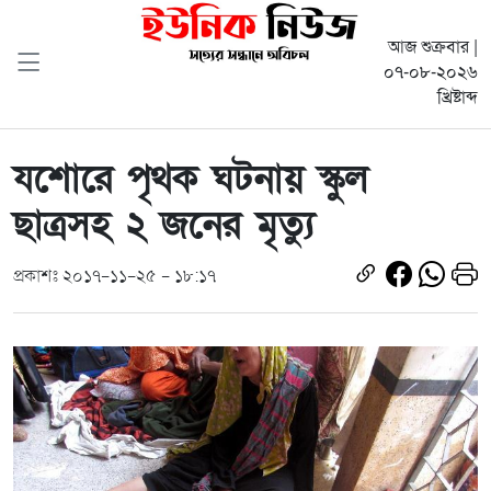
আজ শুক্রবার |
০৭-০৮-২০২৬
খ্রিষ্টাব্দ
যশোরে পৃথক ঘটনায় স্কুল
ছাত্রসহ ২ জনের মৃত্যু
প্রকাশঃ ২০১৭-১১-২৫ - ১৮:১৭