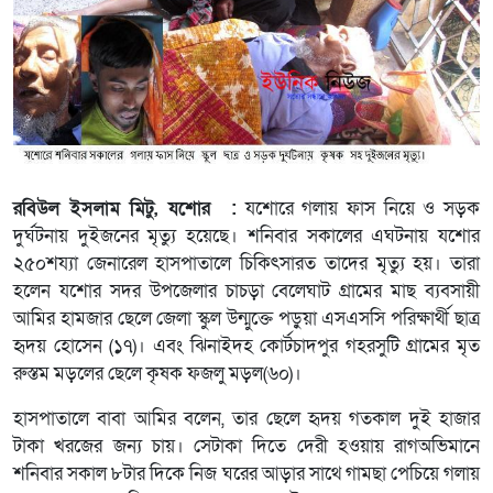
রবিউল ইসলাম মিটু, যশোর :
যশোরে গলায় ফাস নিয়ে ও সড়ক
দুর্ঘটনায় দুইজনের মৃত্যু হয়েছে। শনিবার সকালের এঘটনায় যশোর
২৫০শয্যা জেনারেল হাসপাতালে চিকিৎসারত তাদের মৃত্যু হয়। তারা
হলেন যশোর সদর উপজেলার চাচড়া বেলেঘাট গ্রামের মাছ ব্যবসায়ী
আমির হামজার ছেলে জেলা স্কুল উন্মুক্তে পড়ুয়া এসএসসি পরিক্ষার্থী ছাত্র
হৃদয় হোসেন (১৭)। এবং ঝিনাইদহ কোর্টচাদপুর গহরসুটি গ্রামের মৃত
রুস্তম মড়লের ছেলে কৃষক ফজলু মড়ল(৬০)।
হাসপাতালে বাবা আমির বলেন, তার ছেলে হৃদয় গতকাল দুই হাজার
টাকা খরজের জন্য চায়। সেটাকা দিতে দেরী হওয়ায় রাগঅভিমানে
শনিবার সকাল ৮টার দিকে নিজ ঘরের আড়ার সাথে গামছা পেচিয়ে গলায়