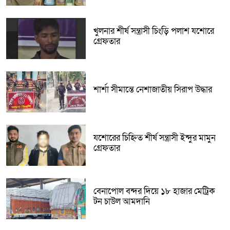
খুলনার শীর্ষ সন্ত্রাসী চিংড়ি পলাশ যশোরে
গ্রেফতার
শার্শা সীমান্তে নেশাজাতীয় সিরাপ উদ্ধার
যশোরের চিহ্নিত শীর্ষ সন্ত্রাসী ইন্দুর মামুন
গ্রেফতার
বেনাপোল বন্দর দিয়ে ১৮ হাজার মেট্রিক
টন চাউল আমদানি