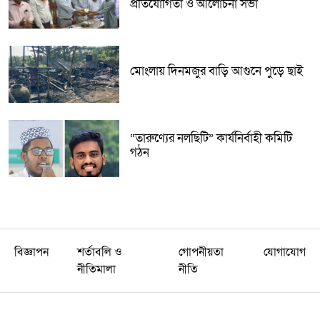
প্রতিযোগিতা ও আলোচনা সভা
মোংলায় দিনমজুর বাড়ি আগুনে পুড়ে ছাই
“তারুণ্যের নলছিটি” কার্যনির্বাহী কমিটি
গঠন
বিজ্ঞাপন
শর্তাবলি ও
গোপনীয়তা
যোগাযোগ
নীতিমালা
নীতি