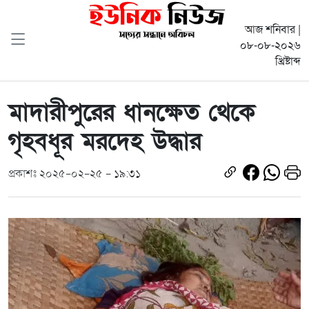
আজ শনিবার |
০৮-০৮-২০২৬
খ্রিষ্টাব্দ
মাদারীপুরের ধানক্ষেত থেকে
গৃহবধূর মরদেহ উদ্ধার
প্রকাশঃ ২০২৫-০২-২৫ - ১৯:৩১