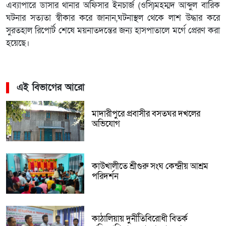
এব্যাপারে ডাসার থানার অফিসার ইনচার্জ (ওসি)মহম্মদ আব্দুল বারিক
ঘটনার সত্যতা স্বীকার করে জানান,ঘটনাস্থল থেকে লাশ উদ্ধার করে
সুরতহাল রিপোর্ট শেষে ময়নাতদন্তের জন্য হাসপাতালে মর্গে প্রেরণ করা
হয়েছে।
এই বিভাগের আরো
মাদারীপুরে প্রবাসীর বসতঘর দখলের
অভিযোগ
কাউখালীতে শ্রীগুরু সংঘ কেন্দ্রীয় আশ্রম
পরিদর্শন
কাঠালিয়ায় দুর্নীতিবিরোধী বিতর্ক