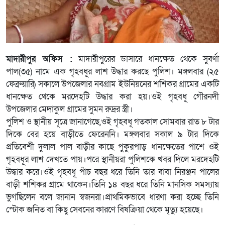
মাদারীপুর অফিস :
মাদারীপুরের ডাসারে ধানক্ষেত থেকে সুবর্ণা
পাল(৩৫) নামে এক গৃহবধূর লাশ উদ্ধার করছে পুলিশ। মঙ্গলবার (২৫
ফেব্রুয়ারি) সকালে উপজেলার নবগ্রাম ইউনিয়নের শশিকর গ্রামের একটি
ধানক্ষেত থেকে মরদেহটি উদ্ধার করা হয়।ওই গৃহবধূ গৌরনদী
উপজেলার মেদাকুল গ্রামের সুমন রুদ্রর স্ত্রী।
পুলিশ ও স্থানীয় সূত্রে জানাগেছে,ওই গৃহবধূ গতকাল সোমবার রাত ৮ টার
দিকে বের হয়ে বাড়ীতে ফেরেননি। মঙ্গলবার সকাল ৯ টার দিকে
প্রতিবেশী দুলাল পাল বাড়ীর কাছে পুকুরপাড় ধানক্ষেতের পাশে ওই
গৃহবধূর লাশ দেখতে পায়।পরে স্থানীয়রা পুলিশকে খবর দিলে মরদেহটি
উদ্ধার করে।ওই গৃহবধূ পাঁচ বছর ধরে তিনি তার বাবা নিরঞ্জন পালের
বাড়ী শশিকর গ্রামে থাকেন।তিনি ১৪ বছর ধরে তিনি মানসিক সমস্যায়
ভুগছিলেন বলে জানান স্বজনরা।প্রাথমিকভাবে ধারণা করা হচ্ছে তিনি
স্টোক জনিত বা কিছু সেবনের কারণে বিষক্রিয়া থেকে মৃত্যু হয়েছে।