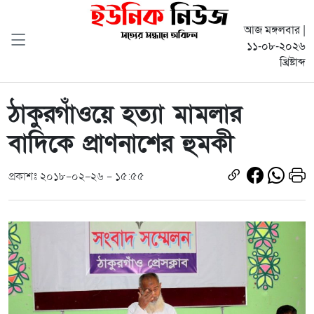
আজ মঙ্গলবার |
১১-০৮-২০২৬
খ্রিষ্টাব্দ
ঠাকুরগাঁওয়ে হত্যা মামলার
বাদিকে প্রাণনাশের হুমকী
প্রকাশঃ ২০১৮-০২-২৬ - ১৫:৫৫