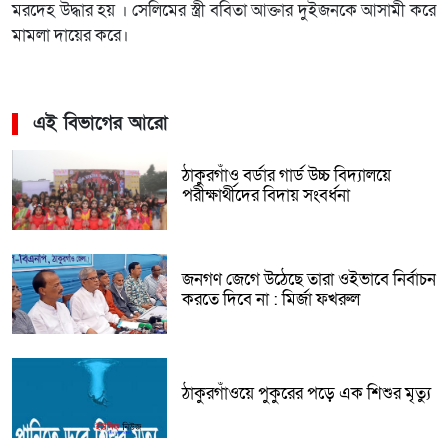
মরদেহ উদ্ধার হয় । সেলিমের স্ত্রী ববিতা আক্তার দুইজনকে আসামী করে
মামলা দায়ের করে।
এই বিভাগের আরো
ঠাকুরগাঁও বর্ডার গার্ড উচ্চ বিদ্যালয়ে
পরীক্ষার্থীদের বিদায় সংবর্ধনা
জনগণ জেগে উঠেছে তারা ওইভাবে নির্বাচন
করতে দিবে না : মির্জা ফখরুল
ঠাকুরগাঁওয়ে পুকুরের পড়ে এক শিশুর মৃত্যু