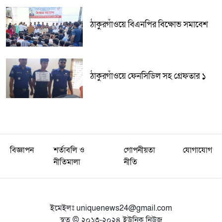
ঠাকুরগাঁওয়ে বিএনপির বিক্ষোভ সমাবেশ
ঠাকুরগাঁওয়ে ফেনসিডিল সহ গ্রেফতার ১
বিজ্ঞাপন
শর্তাবলি ও
গোপনীয়তা
যোগাযোগ
নীতিমালা
নীতি
ইমেইলঃ
uniquenews24@gmail.com
স্বত্ব © ২০১৩-২০২৪ ইউনিক নিউজ