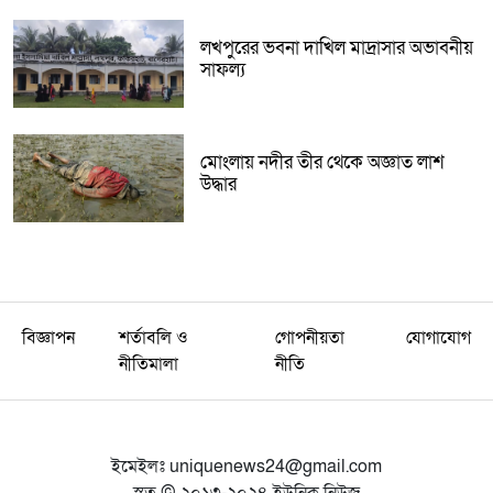
লখপুরের ভবনা দাখিল মাদ্রাসার অভাবনীয়
সাফল্য
মোংলায় নদীর তীর থেকে অজ্ঞাত লাশ
উদ্ধার
বিজ্ঞাপন
শর্তাবলি ও
গোপনীয়তা
যোগাযোগ
নীতিমালা
নীতি
ইমেইলঃ
uniquenews24@gmail.com
স্বত্ব © ২০১৩-২০২৪ ইউনিক নিউজ