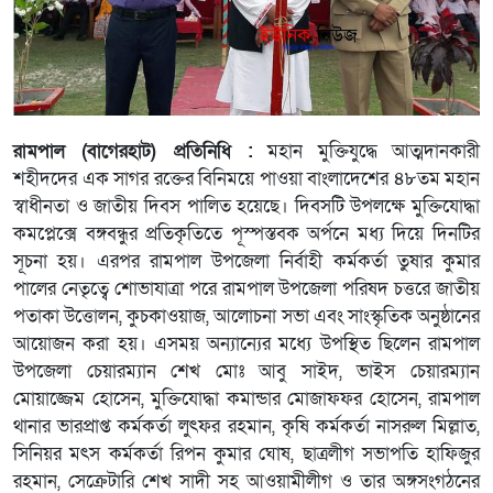
রামপাল (বাগেরহাট) প্রতিনিধি :
মহান মুক্তিযুদ্ধে আত্মদানকারী
শহীদদের এক সাগর রক্তের বিনিময়ে পাওয়া বাংলাদেশের ৪৮তম মহান
স্বাধীনতা ও জাতীয় দিবস পালিত হয়েছে। দিবসটি উপলক্ষে মুক্তিযোদ্ধা
কমপ্লেক্সে বঙ্গবন্ধুর প্রতিকৃতিতে পূস্পস্তবক অর্পনে মধ্য দিয়ে দিনটির
সূচনা হয়। এরপর রামপাল উপজেলা নির্বাহী কর্মকর্তা তুষার কুমার
পালের নেতৃত্বে শোভাযাত্রা পরে রামপাল উপজেলা পরিষদ চত্তরে জাতীয়
পতাকা উত্তোলন, কুচকাওয়াজ, আলোচনা সভা এবং সাংস্কৃতিক অনুষ্ঠানের
আয়োজন করা হয়। এসময় অন্যান্যের মধ্যে উপস্থিত ছিলেন রামপাল
উপজেলা চেয়ারম্যান শেখ মোঃ আবু সাইদ, ভাইস চেয়ারম্যান
মোয়াজ্জেম হোসেন, মুক্তিযোদ্ধা কমান্ডার মোজাফফর হোসেন, রামপাল
থানার ভারপ্রাপ্ত কর্মকর্তা লুৎফর রহমান, কৃষি কর্মকর্তা নাসরুল মিল্লাত,
সিনিয়র মৎস কর্মকর্তা রিপন কুমার ঘোষ, ছাত্রলীগ সভাপতি হাফিজুর
রহমান, সেক্রেটারি শেখ সাদী সহ আওয়ামীলীগ ও তার অঙ্গসংগঠনের