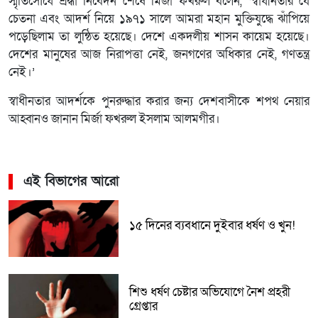
স্মৃতিসৌধে শ্রদ্ধা নিবেদন শেষে মির্জা ফখরুল বলেন, ‘স্বাধীনতার যে
চেতনা এবং আদর্শ নিয়ে ১৯৭১ সালে আমরা মহান মুক্তিযুদ্ধে ঝাঁপিয়ে
পড়েছিলাম তা লুন্ঠিত হয়েছে। দেশে একদলীয় শাসন কায়েম হয়েছে।
দেশের মানুষের আজ নিরাপত্তা নেই, জনগণের অধিকার নেই, গণতন্ত্র
নেই।’
স্বাধীনতার আদর্শকে পুনরুদ্ধার করার জন্য দেশবাসীকে শপথ নেয়ার
আহ্বানও জানান মির্জা ফখরুল ইসলাম আলমগীর।
এই বিভাগের আরো
১৫ দিনের ব্যবধানে দুইবার ধর্ষণ ও খুন!
শিশু ধর্ষণ চেষ্টার অভিযোগে নৈশ প্রহরী
গ্রেপ্তার