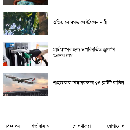
অভিমানে মগডালে উঠলেন নারী!
মার্চ মাসের জন্য অপরিবর্তিত জ্বালানি
তেলের দাম
শাহজালাল বিমানবন্দরে ৫৪ ফ্লাইট বাতিল
বিজ্ঞাপন
শর্তাবলি ও
গোপনীয়তা
যোগাযোগ