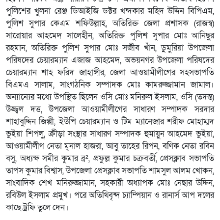
পুলিশের খুলনা রেঞ্জ ডিআইজি ডক্টর খন্দকার মহিদ উদ্দিন বিপিএম,
পুলিশ সুপার কেএম শফিউল্লাহ, অতিরিক্ত জেলা প্রশাসক (রাজস্ব)
সারোয়ার আহমেদ সালেহীন, অতিরিক্ত পুলিশ সুপার মোঃ আনিছুর
রহমান, অতিরিক্ত পুলিশ সুপার মোঃ সজীব খাঁন, ডুুমুরিয়া উপজেলা
পরিষদের চেয়ারম্যান এজাজ আহমেদ, অভয়নগর উপজেলা পরিষদের
চেয়ারম্যান শাহ ফরিদ জাহাঙ্গীর, জেলা আওয়ামীলীগের সহসভাপতি
বিএমএ সালাম, সাংগঠনিক সম্পাদক মোঃ কামরুজ্জামান জামাল।
অন্যান্যের মধ্যে উপস্থিত ছিলেন ওসি মোঃ মনিরুল ইসলাম, ওসি (তদন্ত)
উজ্জ্বল দত্ত, উপজেলা আওয়ামীলীগের সাধারণ সম্পাদক সরদার
শাহাবুদ্দিন জিপ্পী, ইউপি চেয়ারম্যান ও টিম ম্যানেজার শরীফ মোহাম্মদ
ভুইয়া শিপলু, ক্রীড়া সংস্থার সাধারণ সম্পাদক হুমায়ুন আহমেদ ভুইয়া,
আওয়ামীলীগ নেতা মৃনাল হাজরা, আবু তাহের রিপন, বণিক নেতা রবিন
বসু, অধ্যক্ষ সমীর কুমার ব্র², প্রফুল্ল কুমার চক্রবর্তী, প্রেসক্লাব সভাপতি
তাপস কুমার বিশ্বাস, উপজেলা প্রেসক্লাব সভাপতি শামসুল আলম খোকন,
সাংবাদিক শেখ মনিরুজ্জামান, সহকারী অধ্যাপক মোঃ নেছার উদ্দিন,
রবিউল ইসলাম প্রমুখ। পরে অতিথিবৃন্দ চ্যাম্পিয়ান ও রানার্স আপ দলের
কাছে ট্রফি তুলে দেন।