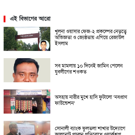
এই বিভাগের আরো
খুলনা ওয়াসার ফেজ-২ প্রকল্পের নেতৃত্বে
অভিজ্ঞতা ও জ্যেষ্ঠতায় এগিয়ে রেজাউল
ইসলাম
সব মামলায় ১০ দিনেই জামিন পেলেন
যুবলীগের শওকত
অসহায় নারীর মুখে হাসি ফুটালো ‘নবপ্রাণ
ফাউন্ডেশন’
সোনালী ব্যাংক ফুলতলা শাখার উদ্যোগে
জালনোট প্রচলন প্রতিরোধে ওয়ার্কশপ