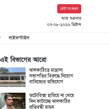
বেটা সংস্করণ
আজ শুক্রবার
০৭-০৮-২০২৬ খ্রিষ্টাব্দ
ি
লাইফস্টাইল
এই বিভাগের আরো
ঝালকাঠিতে মাদ্রাসা
সভাপতির বিরুদ্ধে নিয়োগ
বানিজ্যের অভিযোগ
অটোরিক্সা হারিয়ে না খেয়ে
দিন কাটাচ্ছে ঝালকাঠির
প্রতিবন্ধী মামুন