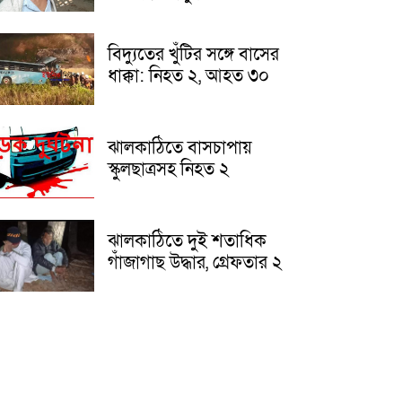
বিদ্যুতের খুঁটির সঙ্গে বাসের
ধাক্কা: নিহত ২, আহত ৩০
ঝালকাঠিতে বাসচাপায়
স্কুলছাত্রসহ নিহত ২
ঝালকাঠিতে দুই শতাধিক
গাঁজাগাছ উদ্ধার, গ্রেফতার ২