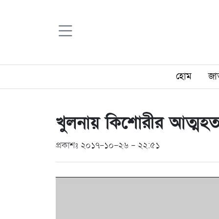
হোম
জা
খুলনায় কিশোরীর আত্মহত্
প্রকাশঃ ২০১৭-১০-২৬ - ২২:৫১