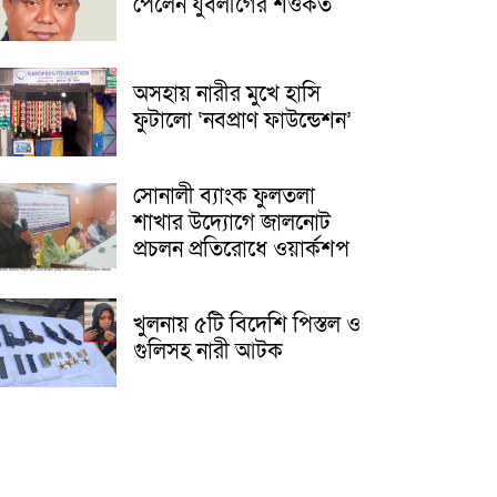
পেলেন যুবলীগের শওকত
অসহায় নারীর মুখে হাসি
ফুটালো ‘নবপ্রাণ ফাউন্ডেশন’
সোনালী ব্যাংক ফুলতলা
শাখার উদ্যোগে জালনোট
প্রচলন প্রতিরোধে ওয়ার্কশপ
খুলনায় ৫টি বিদেশি পিস্তল ও
গুলিসহ নারী আটক