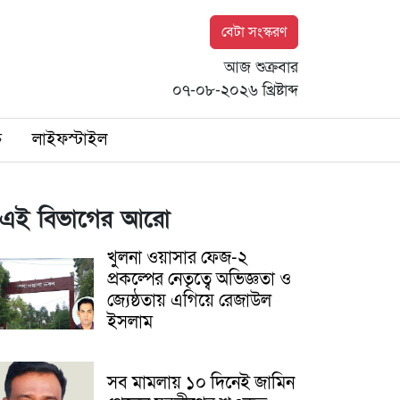
বেটা সংস্করণ
আজ শুক্রবার
০৭-০৮-২০২৬ খ্রিষ্টাব্দ
ি
লাইফস্টাইল
এই বিভাগের আরো
খুলনা ওয়াসার ফেজ-২
প্রকল্পের নেতৃত্বে অভিজ্ঞতা ও
জ্যেষ্ঠতায় এগিয়ে রেজাউল
ইসলাম
সব মামলায় ১০ দিনেই জামিন