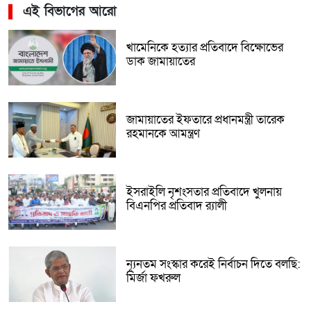
এই বিভাগের আরো
খামেনিকে হত্যার প্রতিবাদে বিক্ষোভের
ডাক জামায়াতের
জামায়াতের ইফতারে প্রধানমন্ত্রী তারেক
রহমানকে আমন্ত্রণ
ইসরাইলি নৃশংসতার প্রতিবাদে খুলনায়
বিএনপির প্রতিবাদ র‌্যালী
ন্যূনতম সংস্কার করেই নির্বাচন দিতে বলছি:
মির্জা ফখরুল