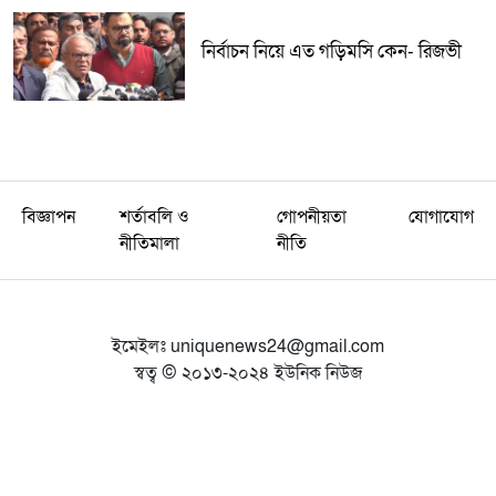
নির্বাচন নিয়ে এত গড়িমসি কেন- রিজভী
বিজ্ঞাপন
শর্তাবলি ও
গোপনীয়তা
যোগাযোগ
নীতিমালা
নীতি
ইমেইলঃ
uniquenews24@gmail.com
স্বত্ব © ২০১৩-২০২৪ ইউনিক নিউজ