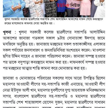
খুলনা :
খুলনা সরকারী কলেজ ছাত্রলীগের সভাপতি আলাউদ্দিন
আকাশের জানাজা গতকাল সকাল ৯টায় সোনাডাঙ্গা ঈদগাহ জামে
মসজিদে অনুষ্ঠিত হয়। জানাজায় মরহুমের সকল শুভাকাঙ্খীসহ এলাকার
সকল পর্যায়ের জনসাধারণ ও জনপ্রতিনিধিরা অংশগ্রহন করেন। মাওলানা
ছগির উদ্দিন সাহেব এ জানাজা পরিচালনা করেন। জানাজা সম্পন্ন হওয়ার
পর তাকে বসুপাড়া কবরস্থানে দাফন করা হয়। দাফনকার্য সম্পন্ন হওয়ার
পর মরহুমের আত্মার শান্তি কামনা করে মোনাজাত করা হয়।
জানাজা ও মোনাজাতে পরিবারের সকলের সাথে আরো উপস্থিত ছিলেন
মহানগর আওয়ামী লীগের সহ-সভাপতি কাজী এনায়েত, আওয়ামী লীগ
নেতা ইউসুফ আলী খান, মহানগর যুবলীগের যুগ্ম আহবায়ক মনিরুজ্জামান
সাগর, বাংলাদেশ ছাত্রলীগের সহ-সভাপতি ও মহানগর ছাত্রলীগের
সভাপতি শেখ শাহাজালাল হোসেন সুজন, মহানগর ছাত্রলীগের সাধারন