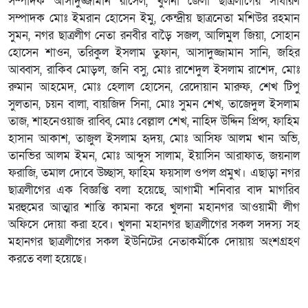
সম্পাদক আসাদুজ্জামান রাসেল, খুলনা জেলা ছাত্রলীগের সাধারণ
সম্পাদক মোঃ ইমরান হোসেন ইমু, কেন্দ্রীয় ছাত্রনেতা মশিউর রহমান
সুমন, নগর ছাত্রলীগ নেতা রনবীর বাড়ৈ সজল, আলিমুল জিয়া, সোহান
হোসেন শাওন, তরিকুল ইসলাম তুফান, আসাদুজ্জামান সানি, জহির
আব্বাস, রাকিব মোড়ল, জনি বসু, মোঃ রাশেদুল ইসলাম রাশেদ, মোঃ
রুমান আহমেদ, মোঃ হেলাল হোসেন, রেদোয়ান মারুফ, শেখ টিপু
সুলতান, চয়ন বালা, বায়জিদ সিনা, মোঃ সুমন শেখ, তাজেদুল ইসলাম
তাজ, শাহনেওয়াজ রাব্বি, মোঃ বেল্লাল শেখ, নাহিদ উদ্দিন প্রিন্স, ফাহিম
হাসান আকাশ, তাজুল ইসলাম হৃদয়, মোঃ আসিফ আলম খান অভি,
তানভির আলম ইমন, মোঃ আব্দুস সালাম, ইয়াসিন আরাফাত, জয়নাল
ফরাজি, তমাল দোবে উচ্ছাস, ফাহিম ফয়সাল ওপল প্রমুখ। এছাড়া নগর
ছাত্রলীগের এক বিজ্ঞপ্তি বলা হয়েছে, আগামী শনিবার বাদ মাগরিব
মরহুমের আত্মার শান্তি কামনা করে খুলনা মহানগর আওয়ামী লীগ
অফিসে দোয়া করা হবে। খুলনা মহানগর ছাত্রলীগের সকল সদস্য সহ
মহানগর ছাত্রলীগের সকল ইউনিটের নেতাকর্মীকে দোয়ায় অংশগ্রহণ
করতে বলা হয়েছে।