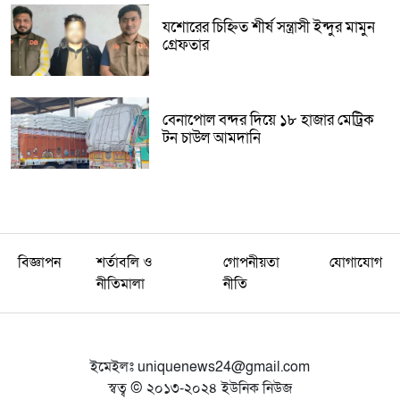
যশোরের চিহ্নিত শীর্ষ সন্ত্রাসী ইন্দুর মামুন
গ্রেফতার
বেনাপোল বন্দর দিয়ে ১৮ হাজার মেট্রিক
টন চাউল আমদানি
বিজ্ঞাপন
শর্তাবলি ও
গোপনীয়তা
যোগাযোগ
নীতিমালা
নীতি
ইমেইলঃ
uniquenews24@gmail.com
স্বত্ব © ২০১৩-২০২৪ ইউনিক নিউজ