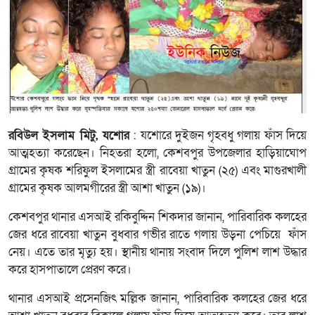
রবিউল ইসলাম মিটু, যশোর
: যশোরে দুইজন গৃহবধু গলায় ফাঁস দিয়ে
আত্মহত্যা করেছেন। নিহতরা হলো, কেশবপুর উপজেলার হাড়িয়াঘোপ
গ্রামের কৃষক শরিফুল ইসলামের স্ত্রী রাবেয়া খাতুন (২৫) এবং মাগুরখালী
গ্রামের কৃষক আলমগীরের স্ত্রী আশা খাতুন (১৯)।
কেশবপুর থানার এসআই রকিবুদ্দিন শিকদার জানান, পারিবারিক কলহের
জের ধরে রাবেয়া খাতুন বুধবার গভীর রাতে গলায় উড়না পেচিয়ে ফাঁস
নেয়। এতে তার মৃত্যু হয়। স্থানীয় থানায় সংবাদ দিলে পুলিশ লাশ উদ্ধার
করে হাসপাতালে প্রেরণ করে।
থানার এসআই প্রসেনজিৎ মল্লিক জানান, পারিবারিক কলহের জের ধরে