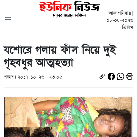
আজ শনিবার |
০৮-০৮-২০২৬
খ্রিষ্টাব্দ
যশোরে গলায় ফাঁস নিয়ে দুই
গৃহবধুর আত্মহত্যা
প্রকাশঃ ২০১৭-১০-২৬ - ২৩:০৫