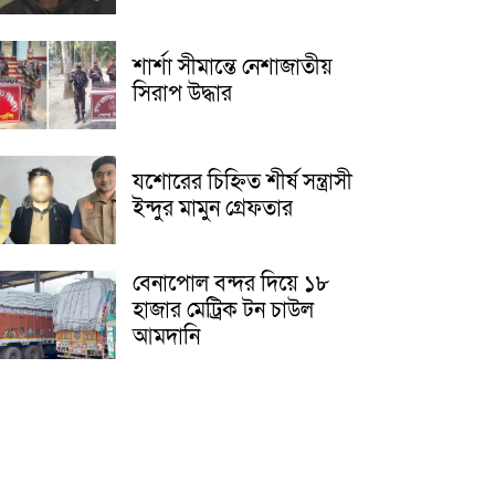
শার্শা সীমান্তে নেশাজাতীয়
সিরাপ উদ্ধার
যশোরের চিহ্নিত শীর্ষ সন্ত্রাসী
ইন্দুর মামুন গ্রেফতার
বেনাপোল বন্দর দিয়ে ১৮
হাজার মেট্রিক টন চাউল
আমদানি