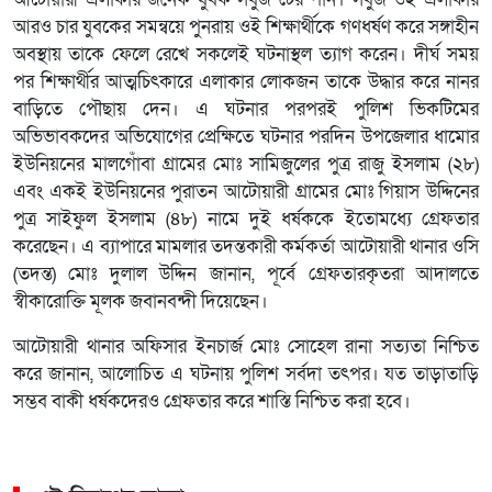
আটোয়ারী এলাকার জনৈক যুবক সবুজ টের পান। সবুজ ওই এলাকার
আরও চার যুবকের সমন্বয়ে পুনরায় ওই শিক্ষার্থীকে গণধর্ষণ করে সঙ্গাহীন
অবস্থায় তাকে ফেলে রেখে সকলেই ঘটনাস্থল ত্যাগ করেন। দীর্ঘ সময়
পর শিক্ষার্থীর আত্মচিৎকারে এলাকার লোকজন তাকে উদ্ধার করে নানর
বাড়িতে পৌছায় দেন। এ ঘটনার পরপরই পুলিশ ভিকটিমের
অভিভাবকদের অভিযোগের প্রেক্ষিতে ঘটনার পরদিন উপজেলার ধামোর
ইউনিয়নের মালগোঁবা গ্রামের মোঃ সামিজুলের পুত্র রাজু ইসলাম (২৮)
এবং একই ইউনিয়নের পুরাতন আটোয়ারী গ্রামের মোঃ গিয়াস উদ্দিনের
পুত্র সাইফুল ইসলাম (৪৮) নামে দুই ধর্ষককে ইতোমধ্যে গ্রেফতার
করেছেন। এ ব্যাপারে মামলার তদন্তকারী কর্মকর্তা আটোয়ারী থানার ওসি
(তদন্ত) মোঃ দুলাল উদ্দিন জানান, পূর্বে গ্রেফতারকৃতরা আদালতে
স্বীকারোক্তি মূলক জবানবন্দী দিয়েছেন।
আটোয়ারী থানার অফিসার ইনচার্জ মোঃ সোহেল রানা সত্যতা নিশ্চিত
করে জানান, আলোচিত এ ঘটনায় পুলিশ সর্বদা তৎপর। যত তাড়াতাড়ি
সম্ভব বাকী ধর্ষকদেরও গ্রেফতার করে শাস্তি নিশ্চিত করা হবে।