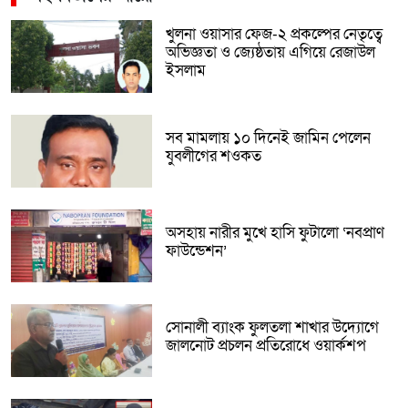
খুলনা ওয়াসার ফেজ-২ প্রকল্পের নেতৃত্বে
অভিজ্ঞতা ও জ্যেষ্ঠতায় এগিয়ে রেজাউল
ইসলাম
সব মামলায় ১০ দিনেই জামিন পেলেন
যুবলীগের শওকত
অসহায় নারীর মুখে হাসি ফুটালো ‘নবপ্রাণ
ফাউন্ডেশন’
সোনালী ব্যাংক ফুলতলা শাখার উদ্যোগে
জালনোট প্রচলন প্রতিরোধে ওয়ার্কশপ