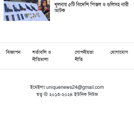
খুলনায় ৫টি বিদেশি পিস্তল ও গুলিসহ নারী
আটক
বিজ্ঞাপন
শর্তাবলি ও
গোপনীয়তা
যোগাযোগ
নীতিমালা
নীতি
ইমেইলঃ
uniquenews24@gmail.com
স্বত্ব © ২০১৩-২০২৪ ইউনিক নিউজ