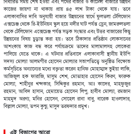
নির্ধারিত সময় শেষ হওয়া এবং পথের বাজার ও কাটেঙ্গা বাজারে উন্নয়ন
কাজের জায়গা না থাকায় প্রায় ৪৫ লাখ টাকা থেকে যায়। তবে
এলাকাবাসির দাবি অনুযায়ী বাজার উন্নয়নের স্বার্থে ফুলতলা টেলিফোন
এক্সচেঞ্জ থেকে রি-ইউনিয়ন স্কুল হয়ে নদীর ঘাট পর্যন্ত ড্রেন, জামরুলতলা
থেকে টেলিফোন এক্সেচেঞ্জ পর্যন্ত সড়ক সংস্কার এবং উত্তর বাজারের কিছু
উন্নয়নের বিষয় চুড়ান্ত করা হয়। তবে ঠিকাদার প্রতিষ্ঠান লোকসানের
আশংকায় কাজ বন্ধ করে পর্যায়ক্রমে তাদের মালামালসহ লোকেরা
পালিয়ে যেতে থাকে। এ ঘটনার প্রতিবাদে এলাকাবাসী স্থানীয় ইউপি
সদস্য মোল্যা আলমগীর হোসেন মোল্যার সভাপতিত্বে অনুষ্ঠিত বিক্ষোভ
কর্মসূচিতে অন্যান্যের মধ্যে বক্তৃতা করেন হানিফ মোহাম্মাদ ভুইয়া লাকি,
আজিজুল হক ফারাজি, মাসুম শেখ, মোতাহার হোসেন কিরণ, ফারুক
মোল্যা, শাহীনুর খন্দকার, সিদ্দিকুর রহমান, আঃ কাদের, মাহফুজুর
রহমান, আবিদ হাসান, হেমায়েত হোসেন লিপু, হাবীব মোল্যা, রমজান
মাহমুদ অরণ্য, মনির হোসেন, সোহেল রানা বাবু, বারেক হাওলাদার,
বিল্লাল মোল্যা, তপন কুন্ডু, মাসুদ তরফদার প্রমুখ।
এই বিভাগের আরো