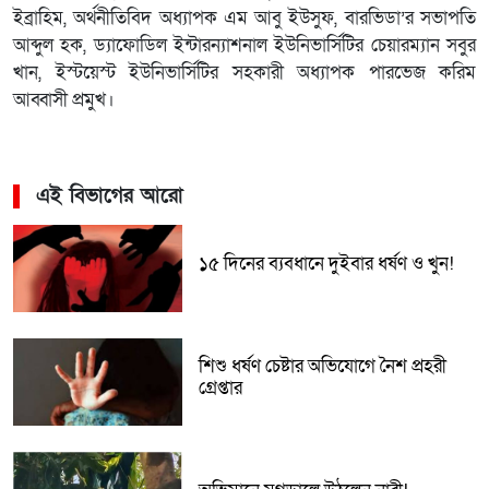
ইব্রাহিম, অর্থনীতিবিদ অধ্যাপক এম আবু ইউসুফ, বারভিডা’র সভাপতি
আব্দুল হক, ড্যাফোডিল ইন্টারন্যাশনাল ইউনিভার্সিটির চেয়ারম্যান সবুর
খান, ইস্টয়েস্ট ইউনিভার্সিটির সহকারী অধ্যাপক পারভেজ করিম
আব্বাসী প্রমুখ।
এই বিভাগের আরো
১৫ দিনের ব্যবধানে দুইবার ধর্ষণ ও খুন!
শিশু ধর্ষণ চেষ্টার অভিযোগে নৈশ প্রহরী
গ্রেপ্তার