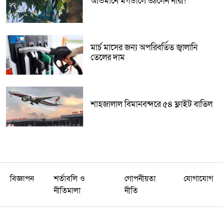
অভিমানে মগডালে উঠলেন নারী!
মার্চ মাসের জন্য অপরিবর্তিত জ্বালানি
তেলের দাম
শাহজালাল বিমানবন্দরে ৫৪ ফ্লাইট বাতিল
বিজ্ঞাপন
শর্তাবলি ও
গোপনীয়তা
যোগাযোগ
নীতিমালা
নীতি