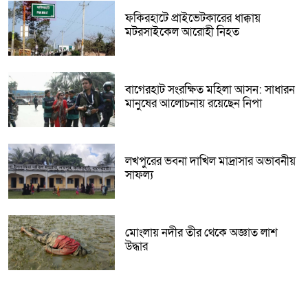
ফকিরহাটে প্রাইভেটকারের ধাক্কায়
মটরসাইকেল আরোহী নিহত
বাগেরহাট সংরক্ষিত মহিলা আসন: সাধারন
মানুষের আলোচনায় রয়েছেন নিপা
লখপুরের ভবনা দাখিল মাদ্রাসার অভাবনীয়
সাফল্য
মোংলায় নদীর তীর থেকে অজ্ঞাত লাশ
উদ্ধার