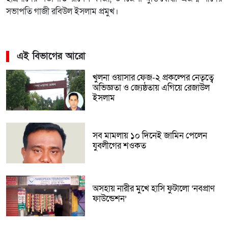
সভাপতি গাজী রবিউল ইসলাম প্রমুখ।
এই বিভাগের আরো
খুলনা ওয়াসার ফেজ-২ প্রকল্পের নেতৃত্বে
অভিজ্ঞতা ও জ্যেষ্ঠতায় এগিয়ে রেজাউল
ইসলাম
সব মামলায় ১০ দিনেই জামিন পেলেন
যুবলীগের শওকত
অসহায় নারীর মুখে হাসি ফুটালো ‘নবপ্রাণ
ফাউন্ডেশন’