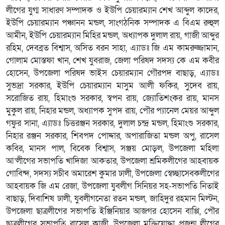
লীগের যুগ্ম সাধারণ সম্পাদক ও ইউপি চেয়ারম্যান শেখ আব্দুল কাদের,
ইউপি চেয়ারম্যান পঞ্চানন মন্ডল, সাংগঠনিক সম্পাদক এ বিএম রুহুল
আমীন, ইউপি চেয়ারম্যান মিহির মন্ডল, অধ্যাপক দুলাল রায়, গাজী আব্দুর
রহিম, দেবব্রত বিশ্বাস, অসিত বরন সাহা, এ্যাডঃ জি এম কামরুজ্জামান,
গোলাম মোস্তফা খান, শেখ যুবরাজ, জেলা পরিষদ সদস্য কে এম কবীর
হোসেন, উপজেলা পরিষদ ভাইস চেয়ারম্যান গৌরপদ বাছাড়, এ্যাডঃ
সুভদ্রা সরকার, ইউপি চেয়ারম্যান মাসুম আলী ফকির, সুদেব রায়,
সরোজিত রায়, হিমাংশু সরকার, স্বপন রায়, জ্যোতিশংকর রায়, মানস
মুকুল রায়, নিহার মন্ডল, অধ্যাপক সুপদ রায়, পৌর প্যানেল মেয়র আব্দুল
গফুর সানা, এ্যাডঃ চিত্তরঞ্জন সরকার, দুলাল চন্দ্র মন্ডল, হিমাংশু সরকার,
নিহার রঞ্জন সরকার, শিবপদ পোদ্দার, অপারাজিতা মন্ডল অপু, রাসেল
কবির, মানস পাল, বিবেক বিশ্বাস, সঞ্জয় মোড়ল, উপজেলা মহিলা
আ’লীগের সভাপতি খাদিজা আকতার, উপজেলা শ্রমিকলীগের আহবায়ক
গোবিন্দ, সদস্য সচীব অমারেশ কুমার ঢালী, উপজেলা স্বেচ্ছাসেবকলীগের
আহবায়ক জি এম রেজা, উপজেলা যুবলীগ সিনিয়র সহ-সভাপতি নিতাই
বাছাড়, দিবাশিষ ঢালী, যুবলীগনেতা রতন মন্ডল, জাহিদুর রহমান মিল্টন,
উপজেলা ছাত্রলীগের সভাপতি ইঞ্জিনিয়ার আজগর হোসেন বাপ্পি, পৌর
ছাত্রলীগের সভাপতি রাসেল কাজী, উপজেলা মুক্তিযোদ্ধা প্রজন্ম লীগের