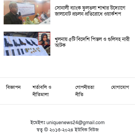
সোনালী ব্যাংক ফুলতলা শাখার উদ্যোগে
জালনোট প্রচলন প্রতিরোধে ওয়ার্কশপ
খুলনায় ৫টি বিদেশি পিস্তল ও গুলিসহ নারী
আটক
বিজ্ঞাপন
শর্তাবলি ও
গোপনীয়তা
যোগাযোগ
নীতিমালা
নীতি
ইমেইলঃ
uniquenews24@gmail.com
স্বত্ব © ২০১৩-২০২৪ ইউনিক নিউজ