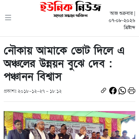
আজ শুক্রবার |
০৭-০৮-২০২৬
খ্রিষ্টাব্দ
নৌকায় আমাকে ভোট দিলে এ
অঞ্চলের উন্নয়ন বুঝে দেব :
পঞ্চানন বিশ্বাস
প্রকাশঃ ২০১৮-১২-২৭ - ১৮:১২