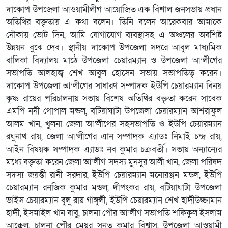
দাকোপ উপজেলা আওয়ামীলীগ আয়োজিত এক বিশাল জনসভায় প্রধান
অতিথির বক্তৃতায় এ কথা বলেন। তিনি বলেন আরেকবার আমাকে
নৌকায় ভোট দিন, আমি যোগাযোগ ব্যবস্থাসহ এ অঞ্চলের অবশিষ্ট
উন্নয়ন বুঝে দেব। স্থানীয় দাকোপ উপজেলা সদরে আবুল মাধ্যমিক
বালিকা বিদ্যালয় মাঠে উপজেলা চেয়ারম্যান ও উপজেলা আ’লীগের
সভাপতি আলহাজ্ব শেখ আবুল হোসেন সভায় সভাপতিত্ব করেন।
দাকোপ উপজেলা আ’লীগের সাধারণ সম্পাদক ইউপি চেয়ারম্যান বিনয়
কৃষ্ণ রায়ের পরিচালনায় সভায় বিশেষ অতিথির বক্তৃতা করেন সাবেক
এমপি ননী গোপাল মন্ডল, বটিয়াঘাটা উপজেলা চেয়ারম্যান আশরাফুল
আলম খান, খুলনা জেলা আ’লীগের সহসভাপতি ও ইউপি চেয়ারম্যান
রঘুনাথ রায়, জেলা আ’লীগের এান সম্পাদক এ্যাডঃ নিমাই চন্দ্র রায়,
আইন বিষয়ক সম্পাদক এ্যাডঃ নব কুমার চক্রবর্তী। সভায় অন্যান্যের
মধ্যে বক্তৃতা করেন জেলা আ’লীগ সদস্য মুনসুর আলী খান, জেলা পরিষদ
সদস্য জয়ন্তী রানী সরদার, ইউপি চেয়ারম্যান মনোরঞ্জন মন্ডল, ইউপি
চেয়ারম্যান রনজিক কুমার মন্ডল, দীপংকর রায়, বটিয়াঘাটা উপজেলা
ভাইস চেয়ারম্যান বুলু রায় গাঙ্গুলী, ইউপি চেয়ারম্যান শেখ হাদীউজ্জামান
হাদী, ইসমাইল খান বাবু, চালনা পৌর আ’লীগ সভাপতি শফিকুল ইসলাম
আক্কেল, চালনা পৌর মেয়র সনত কুমার বিশ্বাস, উপজেলা আওয়ামী