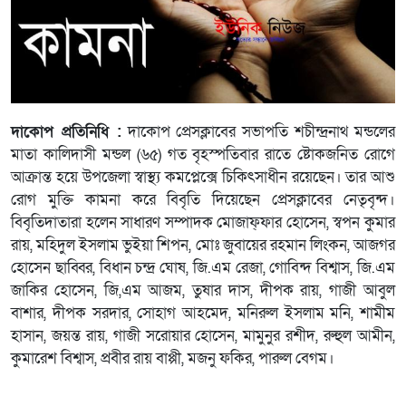
দাকোপ প্রতিনিধি :
দাকোপ প্রেসক্লাবের সভাপতি শচীন্দ্রনাথ মন্ডলের
মাতা কালিদাসী মন্ডল (৬৫) গত বৃহস্পতিবার রাতে ষ্টোকজনিত রোগে
আক্রান্ত হয়ে উপজেলা স্বাস্থ্য কমপ্লেক্সে চিকিৎসাধীন রয়েছেন। তার আশু
রোগ মুক্তি কামনা করে বিবৃতি দিয়েছেন প্রেসক্লাবের নেতৃবৃন্দ।
বিবৃতিদাতারা হলেন সাধারণ সম্পাদক মোজাফ্ফার হোসেন, স্বপন কুমার
রায়, মহিদুল ইসলাম ভুইয়া শিপন, মোঃ জুবায়ের রহমান লিংকন, আজগর
হোসেন ছাব্বির, বিধান চন্দ্র ঘোষ, জি.এম রেজা, গোবিন্দ বিশ্বাস, জি.এম
জাকির হোসেন, জি,এম আজম, তুষার দাস, দীপক রায়, গাজী আবুল
বাশার, দীপক সরদার, সোহাগ আহমেদ, মনিরুল ইসলাম মনি, শামীম
হাসান, জয়ন্ত রায়, গাজী সরোয়ার হোসেন, মামুনুর রশীদ, রুহুল আমীন,
কুমারেশ বিশ্বাস, প্রবীর রায় বাপ্পী, মজনু ফকির, পারুল বেগম।