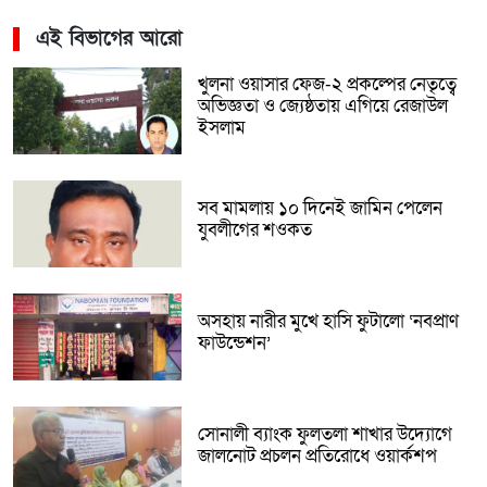
এই বিভাগের আরো
খুলনা ওয়াসার ফেজ-২ প্রকল্পের নেতৃত্বে
অভিজ্ঞতা ও জ্যেষ্ঠতায় এগিয়ে রেজাউল
ইসলাম
সব মামলায় ১০ দিনেই জামিন পেলেন
যুবলীগের শওকত
অসহায় নারীর মুখে হাসি ফুটালো ‘নবপ্রাণ
ফাউন্ডেশন’
সোনালী ব্যাংক ফুলতলা শাখার উদ্যোগে
জালনোট প্রচলন প্রতিরোধে ওয়ার্কশপ