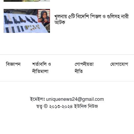
খুলনায় ৫টি বিদেশি পিস্তল ও গুলিসহ নারী
আটক
বিজ্ঞাপন
শর্তাবলি ও
গোপনীয়তা
যোগাযোগ
নীতিমালা
নীতি
ইমেইলঃ
uniquenews24@gmail.com
স্বত্ব © ২০১৩-২০২৪ ইউনিক নিউজ