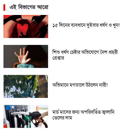
এই বিভাগের আরো
১৫ দিনের ব্যবধানে দুইবার ধর্ষণ ও খুন!
শিশু ধর্ষণ চেষ্টার অভিযোগে নৈশ প্রহরী
গ্রেপ্তার
অভিমানে মগডালে উঠলেন নারী!
মার্চ মাসের জন্য অপরিবর্তিত জ্বালানি
তেলের দাম