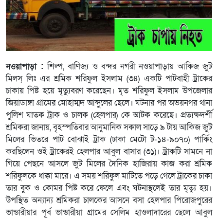
নওয়াপাড়া :
শিল্প, বাণিজ্য ও বন্দর নগরী নওয়াপাড়ায় আকিজ জুট
মিলস্ লিঃ এর শ্রমিক শরিফুল ইসলাম (৩৪) একটি পাটবাহী ট্রাকের
চাকায় পিষ্ট হয়ে মৃত্যুবরণ করেছেন। মৃত শরিফুল ইসলাম উপজেলার
জিয়াডাঙ্গা গ্রামের মোহাম্মদ আব্দুলের ছেলে। ঘটনার পর অভয়নগর থানা
পুলিশ ঘাতক ট্রাক ও চালক (হেলপার) কে আটক করেছে। প্রত্যক্ষদর্শী
শ্রমিকরা জানায়, বৃহস্পতিবার আনুমানিক সকাল সাড়ে ৯ টায় আকিজ জুট
মিলের ভিতরে পাট বোঝাই ট্রাক (ঢাকা মেটো ট-১৪-৯০৭০) পার্কিং
করছিলেন ওই ট্রাকেরই হেলপার আবুল বাসার (৩১)। ট্রাকটি সামনে না
গিয়ে পেছনে আসলে জুট মিলের দৈনিক হাজিরায় কাজ করা শ্রমিক
শরিফুলকে ধাক্কা মারে। এ সময় শরিফুল মাটিতে পড়ে গেলে ট্রাকের চাকা
তার বুক ও কোমর পিষ্ট করে ফেলে এবং ঘটনাস্থলেই তার মৃত্যু হয়।
উপস্থিত অন্যান্য শ্রমিকরা চালকের আসনে বসা হেলপার পিরোজপুরের
ভান্ডারীয়ার পূর্ব ভান্ডারীয়া গ্রামের সেলিম হাওলাদারের ছেলে আবুল