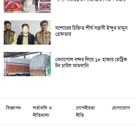
যশোরের চিহ্নিত শীর্ষ সন্ত্রাসী ইন্দুর মামুন
গ্রেফতার
বেনাপোল বন্দর দিয়ে ১৮ হাজার মেট্রিক
টন চাউল আমদানি
বিজ্ঞাপন
শর্তাবলি ও
গোপনীয়তা
যোগাযোগ
নীতিমালা
নীতি