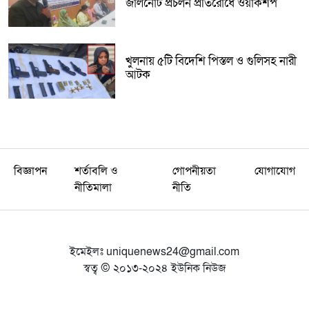
জালনোট প্রচলন প্রতিরোধে ওয়ার্কশপ
খুলনায় ৫টি বিদেশি পিস্তল ও গুলিসহ নারী
আটক
বিজ্ঞাপন
শর্তাবলি ও
গোপনীয়তা
যোগাযোগ
নীতিমালা
নীতি
ইমেইলঃ
uniquenews24@gmail.com
স্বত্ব © ২০১৩-২০২৪ ইউনিক নিউজ