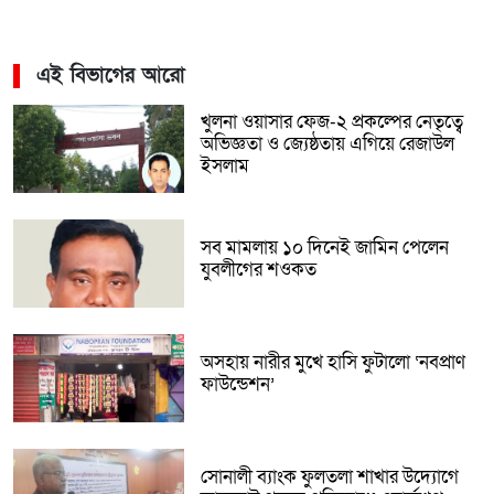
এই বিভাগের আরো
খুলনা ওয়াসার ফেজ-২ প্রকল্পের নেতৃত্বে
অভিজ্ঞতা ও জ্যেষ্ঠতায় এগিয়ে রেজাউল
ইসলাম
সব মামলায় ১০ দিনেই জামিন পেলেন
যুবলীগের শওকত
অসহায় নারীর মুখে হাসি ফুটালো ‘নবপ্রাণ
ফাউন্ডেশন’
সোনালী ব্যাংক ফুলতলা শাখার উদ্যোগে