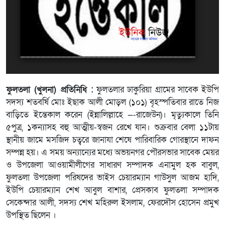
ফুলতলা (খুলনা) প্রতিনিধি :
ফুলতলার ঢাকুরিয়া গ্রামের সাবেক ইউপি
সদস্য শতবর্ষি মোঃ ইছাক আলী মোড়ল (১০১) বৃহস্পতিবার রাতে নিজ
বাড়িতে ইন্তেকাল করেন (ইন্নালিল্লাহে —-রাজেউন)। মৃত্যুকালে তিনি
৫পুত্র, ১কন্যাসহ বহু আত্মীয়-স্বজন রেখে যান। শুক্রবার বেলা ১১টায়
স্থানীয় জামে মসজিদ চত্বরে জানাযা শেষে পারিবারিক গোরস্থানে দাফন
সম্পন্ন হয়। এ সময় অন্যান্যের মধ্যে অভয়নগর পৌরসভার সাবেক মেয়র
ও উপজেলা আওয়ামীলীগের সাধারণ সম্পাদক এনামুল হক বাবুল,
ফুলতলা উপজেলা পরিষদের ভাইস চেয়ারম্যান গাউসুল আজম হাদি,
ইউপি চেয়ারম্যান শেখ আবুল বাশার, প্রেসকাব ফুলতলা সম্পাদক
সেকেন্দার আলী, সদস্য শেখ মহিরুল ইসলাম, ফেরদৌস হোসেন প্রমুখ
উপস্থিত ছিলেন ।