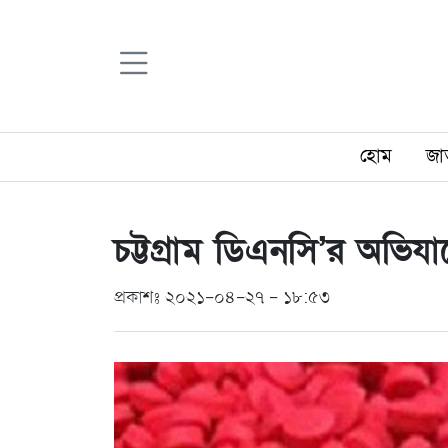
হোম
জা
চট্টগ্রাম ডিএনসি’র অভ
প্রকাশঃ ২০২১-০৪-২৭ - ১৮:৫৩