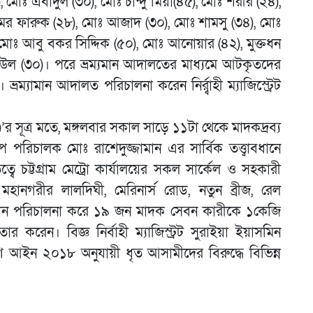
মোঃ এবাদুল (৩০), মোঃ চান্দু মিয়া(৪৫), মোঃ শরীর (২৪),
মর ফারুক (২৮), মোঃ আজাদ (৩০), মোঃ শামসু (৩৪), মোঃ
োঃ আবু বকর সিদ্দিক (৫০), মোঃ আনোয়ার (৪২), মুক্তধন
িউল (৩০)। পরে ভ্রম্যমান আদালতের মাধ্যমে আটকৃতদের
 ভ্রম্যামান আদালত পরিচালনা করেন নির্র্বাহী ম্যাজিস্ট্রেট
নসি)’র সূত্র মতে, মঙ্গলবার সকাল সাড়ে ১১টা থেকে মাদকদ্রব্য
ের উপ পরিচালক মোঃ রাশেদুজ্জামান এর সার্বিক তত্ত্বাবধানে
তৃত্বে চট্টগ্রাম মেট্রো কার্যালয়ের সকল সার্কেল ও সহকারী
নগরীর লালদিঘী, মেরিনার্স রোড, নতুন ব্রীজ, রেল
যান পরিচালনা করে ১৯ জন মাদক সেবন কারীকে ১কেজি
র করেন। বিজ্ঞ নির্বাহী ম্যাজিস্ট্রট সুরাইয়া ইয়াসমিন
্রণ আইন ২০১৮ অনুযায়ী ধৃত আসামীদের বিরুদ্ধে বিভিন্ন