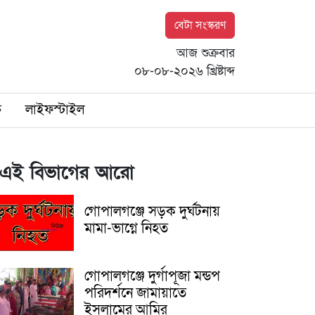
বেটা সংস্করণ
আজ শুক্রবার
০৮-০৮-২০২৬ খ্রিষ্টাব্দ
ি
লাইফস্টাইল
এই বিভাগের আরো
গোপালগঞ্জে সড়ক দুর্ঘটনায়
মামা-ভাগ্নে নিহত
গোপালগঞ্জে দুর্গাপূজা মন্ডপ
পরিদর্শনে জামায়াতে
ইসলামের আমির