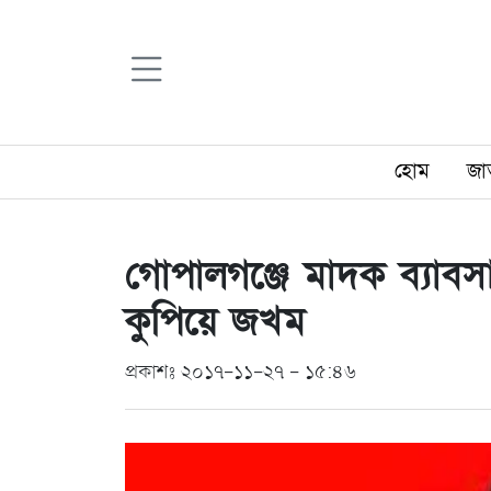
হোম
জা
গোপালগঞ্জে মাদক ব্যাব
কুপিয়ে জখম
প্রকাশঃ ২০১৭-১১-২৭ - ১৫:৪৬