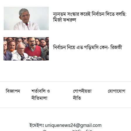
ন্যূনতম সংস্কার করেই নির্বাচন দিতে বলছি:
মির্জা ফখরুল
নির্বাচন নিয়ে এত গড়িমসি কেন- রিজভী
বিজ্ঞাপন
শর্তাবলি ও
গোপনীয়তা
যোগাযোগ
নীতিমালা
নীতি
ইমেইলঃ
uniquenews24@gmail.com