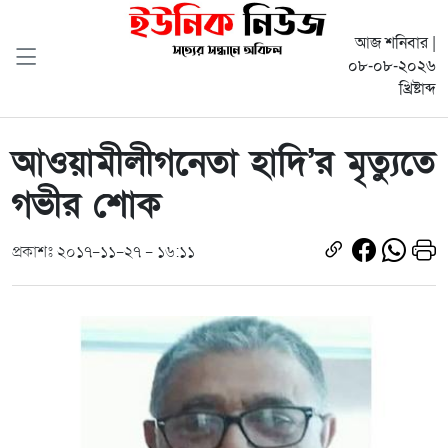
আজ শনিবার |
০৮-০৮-২০২৬
খ্রিষ্টাব্দ
আওয়ামীলীগনেতা হাদি’র মৃত্যুতে
গভীর শোক
প্রকাশঃ ২০১৭-১১-২৭ - ১৬:১১