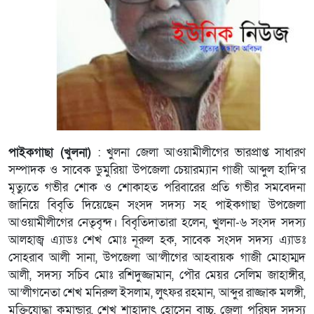
পাইকগাছা (খুলনা)
: খুলনা জেলা আওয়ামীলীগের ভারপ্রাপ্ত সাধারণ
সম্পাদক ও সাবেক ডুমুরিয়া উপজেলা চেয়ারম্যান গাজী আব্দুল হাদি’র
মৃত্যুতে গভীর শোক ও শোকাহত পরিবারের প্রতি গভীর সমবেদনা
জানিয়ে বিবৃতি দিয়েছেন সংসদ সদস্য সহ পাইকগাছা উপজেলা
আওয়ামীলীগের নেতৃবৃন্দ। বিবৃতিদাতারা হলেন, খুলনা-৬ সংসদ সদস্য
আলহাজ্ব এ্যাডঃ শেখ মোঃ নূরুল হক, সাবেক সংসদ সদস্য এ্যাডঃ
সোহরাব আলী সানা, উপজেলা আ’লীগের আহবায়ক গাজী মোহাম্মদ
আলী, সদস্য সচিব মোঃ রশিদুজ্জামান, পৌর মেয়র সেলিম জাহাঙ্গীর,
আ’লীগনেতা শেখ মনিরুল ইসলাম, লুৎফর রহমান, আব্দুর রাজ্জাক মলঙ্গী,
মুক্তিযোদ্ধা কমান্ডার, শেখ শাহাদাৎ হোসেন বাচ্চু, জেলা পরিষদ সদস্য