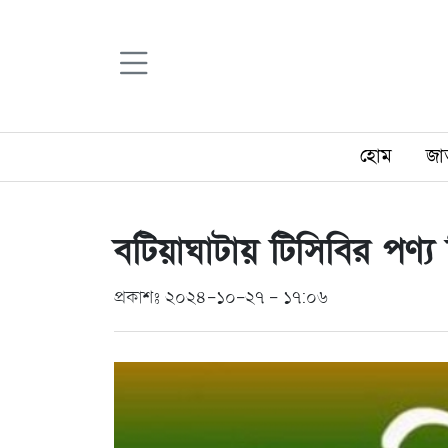
হোম
জা
বটিয়াঘাটায় টিসিবির পণ্
প্রকাশঃ ২০২৪-১০-২৭ - ১৭:০৬