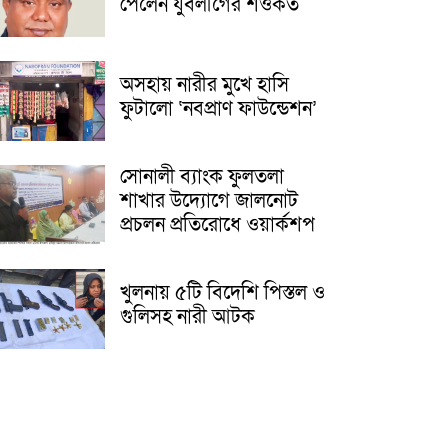
পেলেন যুবলীগের শওকত
অসহায় নারীর মুখে হাসি
ফুটালো ‘নবপ্রাণ ফাউন্ডেশন’
সোনালী ব্যাংক ফুলতলা
শাখার উদ্যোগে জালনোট
প্রচলন প্রতিরোধে ওয়ার্কশপ
খুলনায় ৫টি বিদেশি পিস্তল ও
গুলিসহ নারী আটক