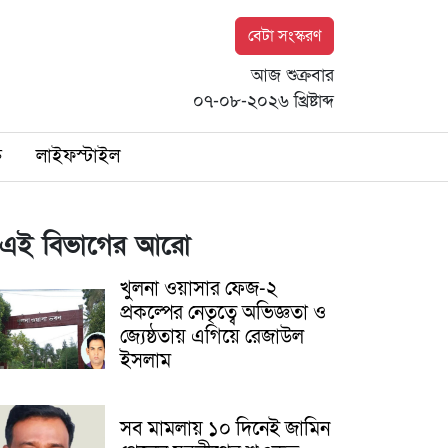
বেটা সংস্করণ
আজ শুক্রবার
০৭-০৮-২০২৬ খ্রিষ্টাব্দ
ি
লাইফস্টাইল
এই বিভাগের আরো
খুলনা ওয়াসার ফেজ-২
প্রকল্পের নেতৃত্বে অভিজ্ঞতা ও
জ্যেষ্ঠতায় এগিয়ে রেজাউল
ইসলাম
সব মামলায় ১০ দিনেই জামিন